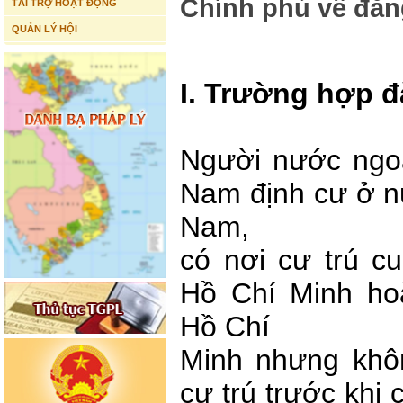
Chính phủ về đăng
TÀI TRỢ HOẠT ĐỘNG
QUẢN LÝ HỘI
I. Trường hợp đ
Người nước ngoà
Nam định cư ở nư
Nam,
có nơi cư trú cu
Hồ Chí Minh hoặ
Hồ Chí
Minh nhưng khô
cư trú trước khi 