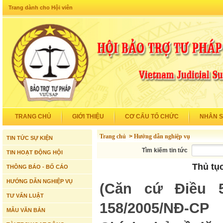
Trang dành cho Hội viên
TRANG CHỦ
GIỚI THIỆU
CƠ CẤU TỔ CHỨC
NHÂN 
Trang chủ
>
Hướng dẫn nghiệp vụ
TIN TỨC SỰ KIỆN
Tìm kiếm tin tức
TIN HOẠT ĐỘNG HỘI
Thủ tục
THÔNG BÁO - BỐ CÁO
HƯỚNG DẪN NGHIỆP VỤ
(Căn cứ Điều 
TƯ VẤN LUẬT
158/2005/NĐ-CP
MẪU VĂN BẢN