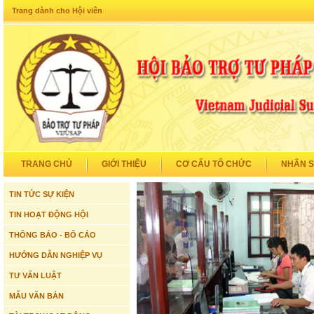
Trang dành cho Hội viên
TRANG CHỦ
GIỚI THIỆU
CƠ CẤU TỔ CHỨC
NHÂN 
TIN TỨC SỰ KIỆN
TIN HOẠT ĐỘNG HỘI
THÔNG BÁO - BỐ CÁO
HƯỚNG DẪN NGHIỆP VỤ
TƯ VẤN LUẬT
MẪU VĂN BẢN