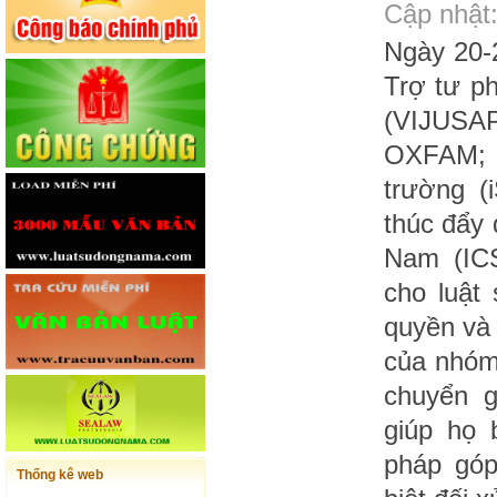
Cập nhật:
Ngày 20-2
Trợ tư p
(VIJUSA
OXFAM; 
trường (
thúc đẩy 
Nam (ICS
cho luật
quyền và 
của nhóm 
chuyển g
giúp họ 
pháp góp
Thống kê web