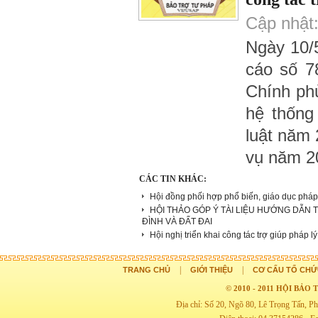
Cập nhật:
Ngày 10/
cáo số 7
Chính phủ
hệ thống
luật năm
vụ năm 2
CÁC TIN KHÁC:
Hội đồng phối hợp phổ biến, giáo dục phá
HỘI THẢO GÓP Ý TÀI LIỆU HƯỚNG DẪN 
ĐÌNH VÀ ĐẤT ĐAI
Hội nghị triển khai công tác trợ giúp pháp 
|
|
TRANG CHỦ
GIỚI THIỆU
CƠ CẤU TỔ CHỨ
© 2010 - 2011 HỘI BẢ
Địa chỉ: Số 20, Ngõ 80, Lê Trọng Tấn,