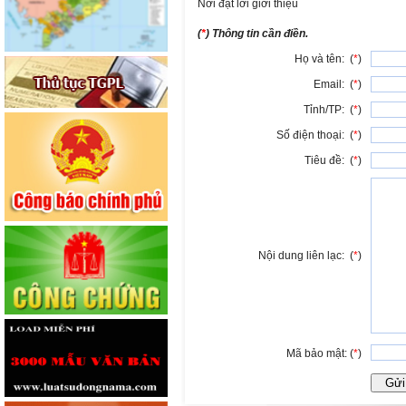
Nơi đặt lời giới thiệu
(
*
) Thông tin cần điền.
Họ và tên: (
*
)
Email: (
*
)
Tỉnh/TP: (
*
)
Số điện thoại: (
*
)
Tiêu đề: (
*
)
Nội dung liên lạc: (
*
)
Mã bảo mật: (
*
)