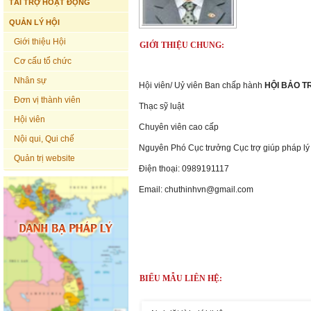
TÀI TRỢ HOẠT ĐỘNG
QUẢN LÝ HỘI
Giới thiệu Hội
GIỚI THIỆU CHUNG:
Cơ cấu tổ chức
Nhân sự
Hội viên/ Uỷ viên Ban chấp hành
HỘI BẢO T
Đơn vị thành viên
Thạc sỹ luật
Hội viên
Chuyên viên cao cấp
Nội qui, Qui chế
Nguyên Phó Cục trưởng Cục trợ giúp pháp lý
Quản trị website
Điện thoại: 0989191117
Email: chuthinhvn@gmail.com
BIỂU MẪU LIÊN HỆ: