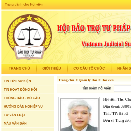
Trang dành cho Hội viên
TRANG CHỦ
GIỚI THIỆU
CƠ CẤU TỔ CHỨC
NHÂN 
Trang chủ
>
Quản lý Hội
>
Hội viên
TIN TỨC SỰ KIỆN
Tìm kiếm hội viên
TIN HOẠT ĐỘNG HỘI
THÔNG BÁO - BỐ CÁO
Hội viên:
Ths. Ch
Điện thoại:
098919
HƯỚNG DẪN NGHIỆP VỤ
Tỉnh/ TP:
Hà nội
TƯ VẤN LUẬT
Đơn vị:
Trung ương
MẪU VĂN BẢN