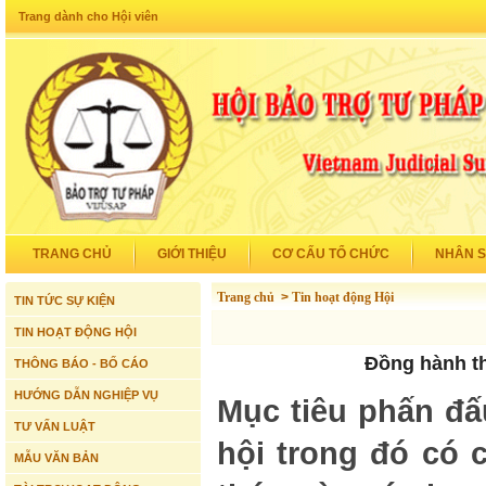
Trang dành cho Hội viên
TRANG CHỦ
GIỚI THIỆU
CƠ CẤU TỔ CHỨC
NHÂN 
Trang chủ
>
Tin hoạt động Hội
TIN TỨC SỰ KIỆN
TIN HOẠT ĐỘNG HỘI
Đồng hành th
THÔNG BÁO - BỐ CÁO
HƯỚNG DẪN NGHIỆP VỤ
Mục tiêu phấn đấ
TƯ VẤN LUẬT
hội trong đó có 
MẪU VĂN BẢN