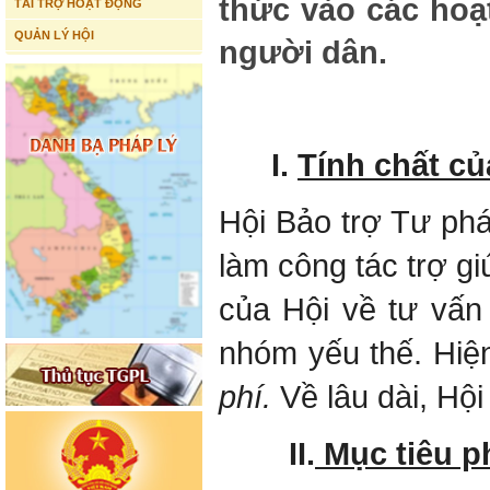
thức vào các hoạt
TÀI TRỢ HOẠT ĐỘNG
QUẢN LÝ HỘI
người dân.
I.
Tính chất củ
Hội Bảo trợ Tư ph
làm công tác trợ g
của Hội về tư vấn 
nhóm yếu thế. Hiện
phí.
Về lâu dài, Hội
II.
Mục tiêu p