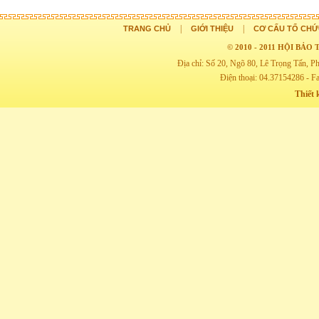
|
|
TRANG CHỦ
GIỚI THIỆU
CƠ CẤU TỔ CHỨ
© 2010 - 2011 HỘI BẢ
Địa chỉ: Số 20, Ngõ 80, Lê Trọng Tấn,
Điện thoại: 04.37154286 - F
Thiết 