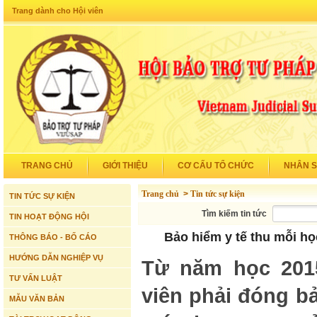
Trang dành cho Hội viên
TRANG CHỦ
GIỚI THIỆU
CƠ CẤU TỔ CHỨC
NHÂN 
Trang chủ
>
Tin tức sự kiện
TIN TỨC SỰ KIỆN
Tìm kiếm tin tức
TIN HOẠT ĐỘNG HỘI
Bảo hiểm y tế thu mỗi h
THÔNG BÁO - BỐ CÁO
HƯỚNG DẪN NGHIỆP VỤ
Từ năm học 2015
TƯ VẤN LUẬT
viên phải đóng b
MẪU VĂN BẢN