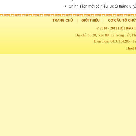
(
Chính sách mới có hiệu lực từ tháng 8
|
|
TRANG CHỦ
GIỚI THIỆU
CƠ CẤU TỔ CHỨ
© 2010 - 2011 HỘI BẢ
Địa chỉ: Số 20, Ngõ 80, Lê Trọng Tấn,
Điện thoại: 04.37154286 - F
Thiết 