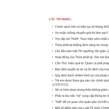
CÁC TIN KHÁC:
Chính sách mới có hiệu lực từ tháng 9/2
Vợ hoặc chồng chuyển giới thì tính sao?
Trợ cấp với TNXP: Thực hiện sớm nhất v
Thừa phát lại khẳng định năng lực trong
(
Lần đầu bàn luật Tín ngưỡng, tôn giáo
Hoạt động của Thừa phát lại: Sức lan tỏa
Cần Thơ: Hiệu quả từ “Quán cà phê pháp
Bảo đảm quyền tự do và ổn định của hoạ
Quy định trách nhiệm hình sự của pháp n
Trẻ em được tham gia vào các chính sách
(23/9/2015)
Sẽ có hình phạt chung thân không giảm 
Phải ra tòa nếu “né” cung cấp thông tin 
"Xiết" để cơ quan chủ quản báo chí hết 
Một số điểm mới của Luật Tổ chức Chín