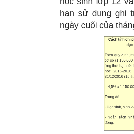
học sinh lớp 12 và
hạn sử dụng ghi t
ngày cuối của thán
Cách tính chi p
dục 
Theo quy định, 
cơ sở (1.150.000
ứng thời hạn sử d
học 2015-2016 
31/12/2016 (15 th
4,5% x 1.150.00
Trong đó:
- Học sinh, sinh 
- Ngân sách Nh
đồng.