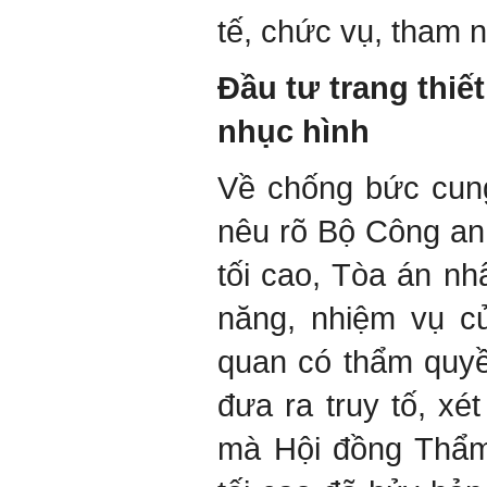
tế, chức vụ, tham 
Đầu tư trang thiế
nhục hình
Về chống bức cung
nêu rõ Bộ Công an
tối cao, Tòa án nh
năng, nhiệm vụ c
quan có thẩm quyề
đưa ra truy tố, xét
mà Hội đồng Thẩm