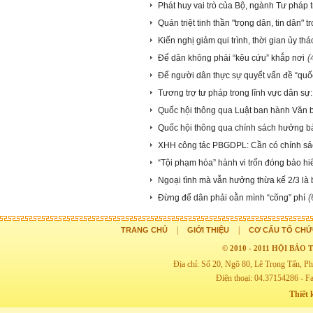
Phát huy vai trò của Bộ, ngành Tư pháp t
Quán triệt tinh thần "trọng dân, tin dân" 
Kiến nghị giảm qui trình, thời gian ủy th
(
Để dân không phải “kêu cứu” khắp nơi
Để người dân thực sự quyết vấn đề “quố
Tương trợ tư pháp trong lĩnh vực dân sự: 
Quốc hội thông qua Luật ban hành Văn 
Quốc hội thông qua chính sách hưởng bả
XHH công tác PBGDPL: Cần có chính sá
“Tội phạm hóa” hành vi trốn đóng bảo hi
Ngoại tình mà vẫn hưởng thừa kế 2/3 là 
(
Đừng để dân phải oằn mình “cõng” phí
|
|
TRANG CHỦ
GIỚI THIỆU
CƠ CẤU TỔ CHỨ
© 2010 - 2011 HỘI BẢ
Địa chỉ: Số 20, Ngõ 80, Lê Trọng Tấn,
Điện thoại: 04.37154286 - F
Thiết 