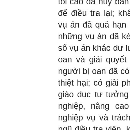
tối cao đã hủy bản
để điều tra lại; k
vụ án đã quá hạn l
những vụ án đã ké
số vụ án khác dư l
oan và giải quyết
người bị oan đã c
thiệt hại; có giải
giáo dục tư tưởng
nghiệp, nâng cao
nghiệp vụ và trác
ngũ điều tra viên, 