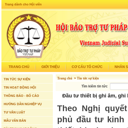
Trang dành cho Hội viên
TRANG CHỦ
GIỚI THIỆU
CƠ CẤU TỔ CHỨC
NHÂN 
Trang chủ
>
Tin tức sự kiện
TIN TỨC SỰ KIỆN
Tìm kiếm tin tức
TIN HOẠT ĐỘNG HỘI
Đầu tư thiết bị ghi âm, gh
THÔNG BÁO - BỐ CÁO
HƯỚNG DẪN NGHIỆP VỤ
Theo Nghị quyết
TƯ VẤN LUẬT
phủ đầu tư kinh 
MẪU VĂN BẢN