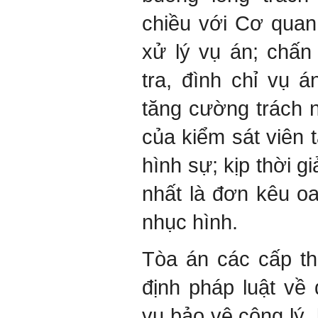
chiều với Cơ quan 
xử lý vụ án; chấn 
tra, đình chỉ vụ 
tăng cường trách n
của kiểm sát viên t
hình sự; kịp thời gi
nhất là đơn kêu o
nhục hình.
Tòa án các cấp t
định pháp luật về
vụ bảo vệ công lý,