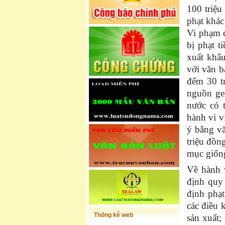
100 triệ
phạt khác
Vi phạm q
bị phạt t
xuất khẩ
với văn b
đếm 30 t
nguồn ge
nước có 
hành vi 
ý bằng vă
triệu đồn
mục giống
Về hành 
định quy 
định phạt
các điều 
Thống kê web
sản xuất;