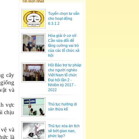
Tin mới nhất
Tuyển chọn tư vấn
cho hoạt động
6.3.1.2
Hòa giải ở cơ sở:
Cần sửa đổi để
tăng cường vai trò
của các tổ chức xã
hội
Hội Bảo trợ tư pháp
cho người nghèo
ng cây
Việt Nam tổ chức
Đại hội lần 2 -
 giống
Nhiệm kỳ 2017 -
vật và
2022
nh vực
Thủ tục hưởng di
sản thừa kế
i chịu
Thủ tục xóa án tích
 vệ và
sẽ bớt gian nan,
hức là
phức tạp?