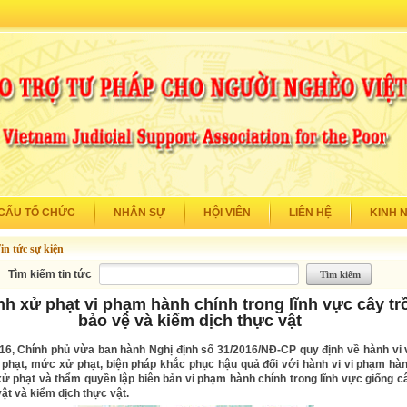
CẤU TỔ CHỨC
NHÂN SỰ
HỘI VIÊN
LIÊN HỆ
KINH 
in tức sự kiện
Tìm kiếm tin tức
nh xử phạt vi phạm hành chính trong lĩnh vực cây tr
bảo vệ và kiểm dịch thực vật
16, Chính phủ vừa ban hành Nghị định số 31/2016/NĐ-CP quy định về hành vi 
 phạt, mức xử phạt, biện pháp khắc phục hậu quả đối với hành vi vi phạm hàn
ử phạt và thẩm quyền lập biên bản vi phạm hành chính trong lĩnh vực giống câ
ật và kiểm dịch thực vật.