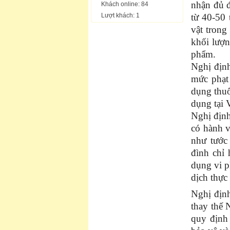
nhận đủ đ
Khách online: 84
Lượt khách: 1
từ 40-50 
vật trong
khối lượn
phẩm.
Nghị định
mức phạt 
dụng thuố
dụng tại 
Nghị định
có hành v
như tước
đình chỉ 
dụng vi p
dịch thực 
Nghị định
thay thế
quy định