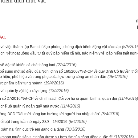
 kiểm dịch thực vật.
ÁC:
(5/5/201
về việc thành lập Ban chỉ đạo phòng, chống dịch bệnh động vật các cấp
chi tiết hoạt động đầu tư từ quỹ bảo hiểm xã hội, bảo hiểm y tế, bảo hiểm thất ngh
(27/4/2016)
về độc tố khiến cá chết hàng loạt
 bổ sung một số điều của Nghị định số 160/2007/NĐ-CP về quy định Cờ truyền thố
(25/4/2016)
ấp hiệu, phù hiệu và trang phục của lực lượng công an nhân dân
(19/4/2016)
hực phẩm 'bẩn' tung hoành
(13/4/2016)
về quản lý vật liệu xây dựng
(11/4/2016)
h số 27/2016/NĐ-CP về chính sách đối với hạ sĩ quan, binh sĩ quân đội
(11/4/2016)
 chế độ quản lý ngân quỹ nhà nước
(5/4/2016)
ởng BCĐ "Đổi mới sáng tạo hướng tới người thu nhập thấp"
(5/4/2016)
ổi bật trong tuần từ ngày 28/3 –1/4/2016
(31/3/2016)
 xâm hại tình dục trẻ em đang gia tăng
(31/3/2016)
m mong muốn tiếp tục nhận được sự hợp tác của cộng đồng quốc tế'