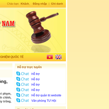
Chào bạn:
Khách
,
Đăng nhập
|
Ghi danh
NGHIỆM QUỐC TẾ
Hỗ trợ trực tuyến
Hỗ trợ
Hỗ trợ
ồng,
Hỗ trợ
Hỗ trợ
vi phạm,
Hỗ trợ quản trị website
h chính,
Văn phòng TƯ Hội
y trồng,