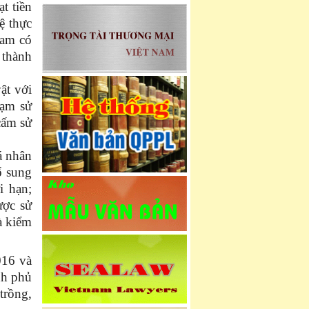
t tiền
ệ thực
Nam có
 thành
ật với
hạm sử
cấm sử
á nhân
ổ sung
i hạn;
ược sử
à kiểm
016 và
nh phủ
trồng,