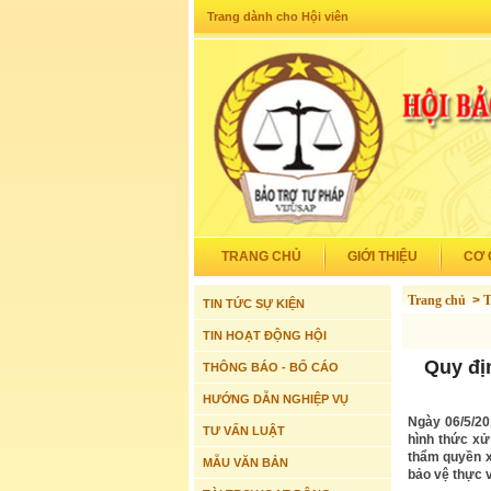
Trang dành cho Hội viên
TRANG CHỦ
GIỚI THIỆU
CƠ 
Trang chủ
>
T
TIN TỨC SỰ KIỆN
TIN HOẠT ĐỘNG HỘI
Quy đị
THÔNG BÁO - BỐ CÁO
HƯỚNG DẪN NGHIỆP VỤ
Ngày 06/5/20
TƯ VẤN LUẬT
hình thức xử
thẩm quyền x
MẪU VĂN BẢN
bảo vệ thực v