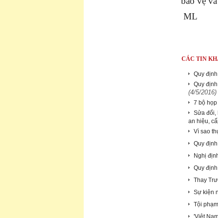
bảo vệ và
ML
CÁC TIN KH
Quy định 
Quy định 
(4/5/2016)
7 bộ họp 
Sửa đổi,
an hiệu, c
Vì sao t
Quy định 
Nghị địn
Quy định
Thay Trư
Sự kiện n
Tội phạm
'Việt Na