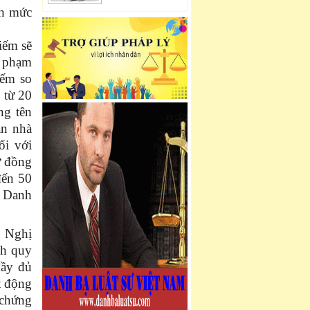
nh mức
iếm sẽ
i phạm
iếm so
 từ 20
ng tên
an nhà
ối với
ự đồng
đến 50
c Danh
, Nghị
nh quy
đầy đủ
t động
 chứng