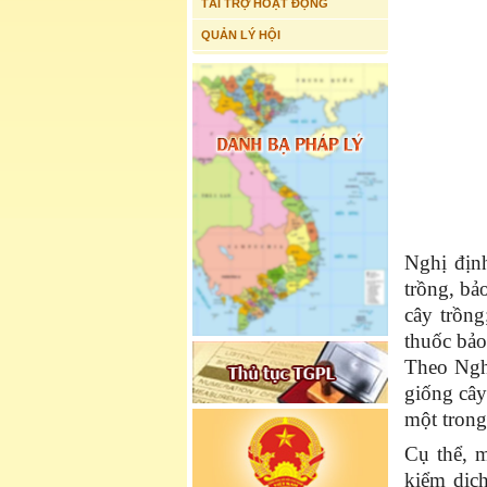
TÀI TRỢ HOẠT ĐỘNG
QUẢN LÝ HỘI
Nghị địn
trồng, bả
cây trồng
thuốc bảo
Theo Nghị
giống cây
một trong
Cụ thể, m
kiểm dịch