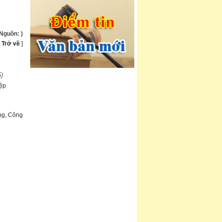
(Nguồn:
)
[
Trở về
]
6)
iệp
ng, Công