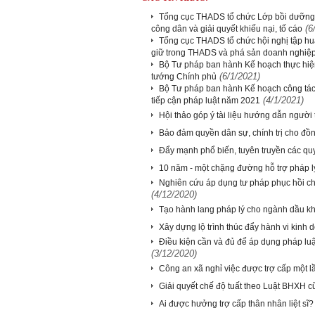
Tổng cục THADS tổ chức Lớp bồi dưỡng 
(6
công dân và giải quyết khiếu nại, tố cáo
Tổng cục THADS tổ chức hội nghị tập huấ
giữ trong THADS và phá sản doanh nghiệ
Bộ Tư pháp ban hành Kế hoạch thực hiệ
(6/1/2021)
tướng Chính phủ
Bộ Tư pháp ban hành Kế hoạch công tác
(4/1/2021)
tiếp cận pháp luật năm 2021
Hội thảo góp ý tài liệu hướng dẫn người t
Bảo đảm quyền dân sự, chính trị cho đồn
Đẩy mạnh phổ biến, tuyên truyền các quy
10 năm - một chặng đường hỗ trợ pháp 
Nghiên cứu áp dụng tư pháp phục hồi c
(4/12/2020)
Tạo hành lang pháp lý cho ngành dầu khí 
Xây dựng lộ trình thúc đẩy hành vi kinh 
Điều kiện cần và đủ để áp dụng pháp luậ
(3/12/2020)
Công an xã nghỉ việc được trợ cấp một l
Giải quyết chế độ tuất theo Luật BHXH 
Ai được hưởng trợ cấp thân nhân liệt sĩ?