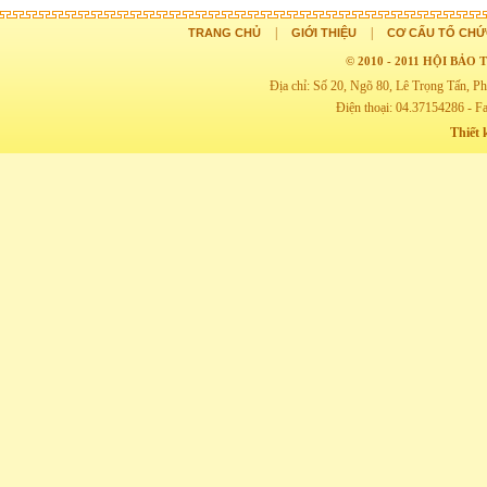
|
|
TRANG CHỦ
GIỚI THIỆU
CƠ CẤU TỔ CHỨ
© 2010 - 2011 HỘI BẢ
Địa chỉ: Số 20, Ngõ 80, Lê Trọng Tấn,
Điện thoại: 04.37154286 - F
Thiết 