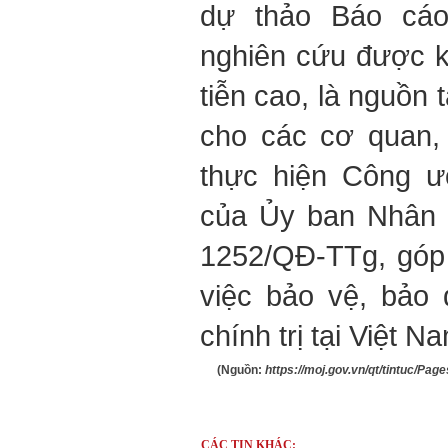
dự thảo Báo cáo
nghiên cứu được kỳ
tiễn cao, là nguồn 
cho các cơ quan, 
thực hiện Công ư
của Ủy ban Nhân 
1252/QĐ-TTg, góp
việc bảo vệ, bảo
chính trị tại Việt Na
(Nguồn:
https://moj.gov.vn/qt/tintuc/Pa
CÁC TIN KHÁC: