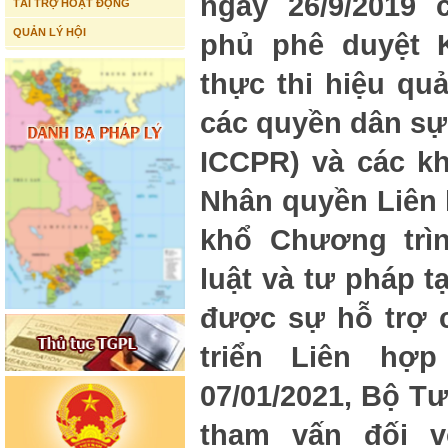
ngày 26/9/2019
TÀI TRỢ HOẠT ĐỘNG
QUẢN LÝ HỘI
phủ phê duyệt 
thực thi hiệu qu
các quyền dân sự
ICCPR) và các k
Nhân quyền Liên 
khổ Chương trì
luật và tư pháp t
được sự hỗ trợ 
triển Liên hợ
07/01/2021, Bộ T
tham vấn đối 