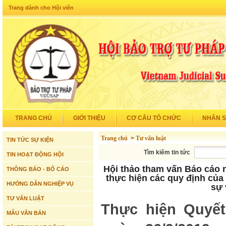
Trang dành cho Hội viên
TRANG CHỦ
GIỚI THIỆU
CƠ CẤU TỔ CHỨC
NHÂN 
Trang chủ
>
Tư vấn luật
TIN TỨC SỰ KIỆN
Tìm kiếm tin tức
TIN HOẠT ĐỘNG HỘI
Hội thảo tham vấn Báo cáo n
THÔNG BÁO - BỐ CÁO
thực hiện các quy định củ
HƯỚNG DẪN NGHIỆP VỤ
sự 
TƯ VẤN LUẬT
Thực hiện Quyết
MẪU VĂN BẢN