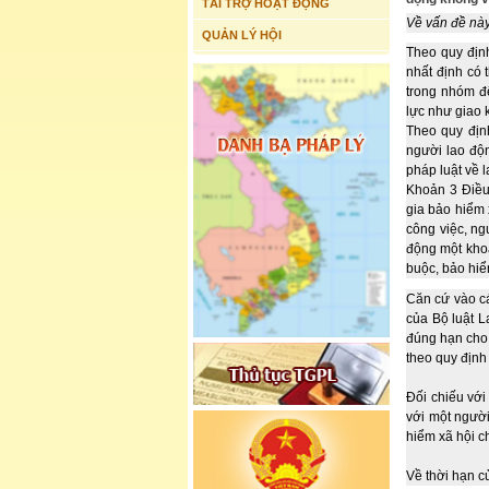
TÀI TRỢ HOẠT ĐỘNG
Về vấn đề này
QUẢN LÝ HỘI
Theo quy địn
nhất định có 
trong nhóm đ
lực như giao 
Theo quy địn
người lao độn
pháp luật về 
Khoản 3 Điều
gia bảo hiểm 
công việc, ng
động một khoả
buộc, bảo hiể
Căn cứ vào cá
của Bộ luật L
đúng hạn cho 
theo quy định
Đối chiếu với
với một người
hiểm xã hội c
Về thời hạn c