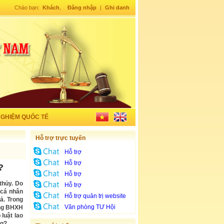
Chào bạn:
Khách
,
Đăng nhập
|
Ghi danh
NGHIỆM QUỐC TẾ
Hỗ trợ trực tuyến
Hỗ trợ
Hỗ trợ
?
Hỗ trợ
thủy. Do
Hỗ trợ
 cá nhân
Hỗ trợ quản trị website
ả. Trong
Văn phòng TƯ Hội
óng BHXH
luật lao
ng?