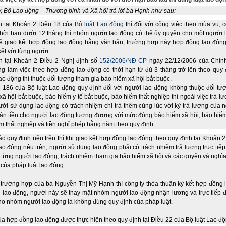
, Bộ Lao động – Thương binh và Xã hội trả lời bà Hạnh như sau:
h tại Khoản 2 Điều 18 của
Bộ luật Lao động
thì đối với công việc theo mùa vụ, 
thời hạn dưới 12 tháng thì nhóm người lao động có thể ủy quyền cho một người 
ể giao kết hợp đồng lao động bằng văn bản; trường hợp này hợp đồng lao động
kết với từng người.
h tại Khoản 2 Điều 2 Nghị định số
152/2006/NĐ-CP
ngày 22/12/2006 của Chính
g làm việc theo hợp đồng lao động có thời hạn từ đủ 3 tháng trở lên theo quy 
lao động thì thuộc đối tượng tham gia bảo hiểm xã hội bắt buộc.
 186 của Bộ luật Lao động quy định đối với người lao động không thuộc đối tư
xã hội bắt buộc, bảo hiểm y tế bắt buộc, bảo hiểm thất nghiệp thì ngoài việc trả l
ười sử dụng lao động có trách nhiệm chi trả thêm cùng lúc với kỳ trả lương của 
n tiền cho người lao động tương đương với mức đóng bảo hiểm xã hội, bảo hiểm 
m thất nghiệp và tiền nghỉ phép hằng năm theo quy định.
c quy định nêu trên thì khi giao kết hợp đồng lao động theo quy định tại Khoản 
ao động nêu trên, người sử dụng lao động phải có trách nhiệm trả lương trực tiếp
từng người lao động; trách nhiệm tham gia bảo hiểm xã hội và các quyền và nghĩ
 của pháp luật lao động.
 trường hợp của bà Nguyễn Thị Mỹ Hạnh thì công ty thỏa thuận ký kết hợp đồng 
 lao động, người này sẽ thay mặt nhóm người lao động nhận lương và trực tiếp 
ho nhóm người lao động là không đúng quy định của pháp luật.
ủa hợp đồng lao động được thực hiện theo quy định tại Điều 22 của Bộ luật Lao độ