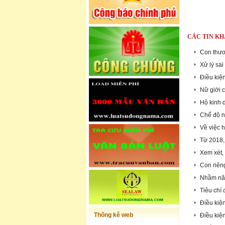
CÁC TIN KH
Con thươ
Xử lý sai
Điều kiệ
Nữ giới 
Hộ kinh 
Chế độ n
Về việc 
Từ 2018,
Xem xét,
Con riên
Nhầm năm
Tiêu chí
Điều kiệ
Thống kê web
Điều kiệ