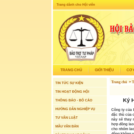
Trang dành cho Hội viên
TRANG CHỦ
GIỚI THIỆU
CƠ 
Trang chủ
>
T
TIN TỨC SỰ KIỆN
TIN HOẠT ĐỘNG HỘI
Ký 
THÔNG BÁO - BỐ CÁO
HƯỚNG DẪN NGHIỆP VỤ
Công ty của 
đặc thù của 
TƯ VẤN LUẬT
này sẽ thay 
hợp đồng lao
MẪU VĂN BẢN
cho nhóm lao
động không và