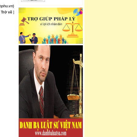
hphu.vn
)
[
Trở về
]