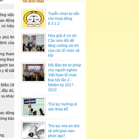
Tin mới nhất
Tuyển chọn tư vấn
công việc
cho hoạt động
lao động
6.3.1.2
 có hiệu
Hòa giải ở cơ sở:
 phủ thì
Cần sửa đổi để
định của
tăng cường vai trò
của các tổ chức xã
ợng tham
hội
ương theo
Hội Bảo trợ tư pháp
người lao
cho người nghèo
y tế bắt
Việt Nam tổ chức
Đại hội lần 2 -
2 Điều 18
Nhiệm kỳ 2017 -
2022
, đầy đủ,
a vụ khác
Thủ tục hưởng di
sản thừa kế
lao động
đóng bảo
Thủ tục xóa án tích
sẽ bớt gian nan,
ng.
phức tạp?