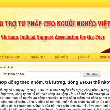
CẤU TỔ CHỨC
NHÂN SỰ
HỘI VIÊN
LIÊN HỆ
KINH 
ư vấn luật
Tìm kiếm tin tức
Hợp đồng theo nhóm, trả lương, đóng BHXH thế nào
bà Nguyễn Thị Mỹ Hạnh (TP. Hồ Chí Minh) chuyên xây dựng công trình đường 
công trình, Công ty chỉ ký kết hợp đồng lao động với 1 cá nhân (tổ trưởng) và
mặt cho toàn bộ người lao động nhận tiền lương hàng tháng mà công ty chi tr
 động với cá nhân, Công ty cũng đã có thỏa thuận là cá nhân này sẽ tự túc đ
 động đó. Bà Hạnh hỏi, Công ty của bà thực hiện như vậy thì có vi phạm pháp 
 việc ký kết hợp đồng với cá nhân đó với thời hạn bao lâu thì đúng luật lao độ