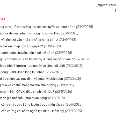
(Nguồn:
chin
ÁC:
(23/9/2015)
ng binh, hồ sơ hưởng ưu tiên xét tuyển ĐH như nào?
(23/9/2015)
 sót về đề xuất nhân sự trong hồ sơ dự thầu
(23/9/2015)
n về trình độ văn hoá khi nâng hạng GPLX
(23/9/2015)
có thể xin nhập ngũ tự nguyện?
(23/9/2015)
doanh buôn chuyến, nộp thuế thế nào?
(23/9/2015)
ghỉ chờ hưu với cán bộ không đủ tuổi tái bổ nhiệm
(23/9/2015)
hỗ trợ nhà ở trường hợp người có công đã chết
(23/9/2015)
 đóng BHXH theo tổng thu nhập
(23/9/2015)
 điều chỉnh các quy định về quản lý phân bón
(23/9/2015)
g của vợ có thể mang họ của cha dượng
(23/9/2015)
 sinh trên GPLX, điều chỉnh thế nào?
(23/9/2015)
 đánh giá nhà thầu phụ quan trọng
(23/9/2015)
n công chức vừa trúng tuyển được miễn tập sự
(23/9/2015)
n cấp chứng chỉ hành nghề tạo hình - thẩm mỹ