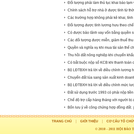
Đối tượng phải làm thủ tục khai báo tạm
Chính sách hỗ trợ nhà ở được tính từ th
Các trường hợp không phải kê khai, tính n
Đối tượng được tính lương hưu theo ch
Có được bảo lãnh vay vốn bằng quyền s
Các đối tượng được miễn, giảm thuế th
Quyền và nghĩa vụ khi mua tài sản thế c
Thu hồi đất nông nghiệp khi chuyển khẩ
Có bắt buộc nộp sổ KCB khi thanh toán
Bộ LĐTBXH trả lời về điều chỉnh lương
Chuyển đất lúa sang sản xuất kinh doanh
Bộ LĐTBXH trả lời về điều chỉnh mức lươ
Đất sử dụng trước 1993 có phải nộp tiền
Chế độ trợ cấp hàng tháng với người bị đ
Bốn lưu ý về công chứng hợp đồng đất.
|
|
TRANG CHỦ
GIỚI THIỆU
CƠ CẤU TỔ CHỨ
© 2010 - 2011 HỘI BẢ