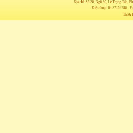
Địa chỉ: Số 20, Ngõ 80, Lê Trọng Tấn,
Điện thoại: 04.37154286 - F
Thiết 