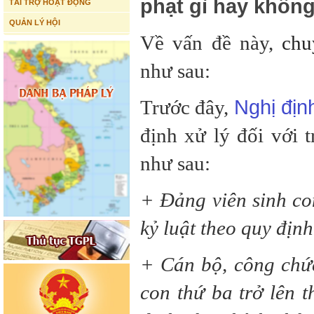
phạt gì hay khôn
TÀI TRỢ HOẠT ĐỘNG
QUẢN LÝ HỘI
Về vấn đề này,
chu
như sau:
Nghị đị
Trước đây,
định xử lý đối với 
như sau:
+ Đảng viên sinh con
kỷ luật theo quy địn
+ Cán bộ, công chức
con thứ ba trở lên t