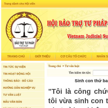
Trang dành cho Hội viên
TRANG CHỦ
GIỚI THIỆU
CƠ CẤU TỔ CHỨC
NHÂN 
Trang chủ
>
Tư vấn luật
TIN TỨC SỰ KIỆN
Tìm kiếm tin tức
TIN HOẠT ĐỘNG HỘI
Sinh con thứ ba
THÔNG BÁO - BỐ CÁO
HƯỚNG DẪN NGHIỆP VỤ
"Tôi là công ch
TƯ VẤN LUẬT
tôi vừa sinh con 
MẪU VĂN BẢN