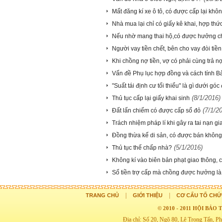
Mất đăng kí xe ô tô, có được cấp lại khô
Nhà mua lại chỉ có giấy kê khai, hợp th
Nếu nhờ mang thai hộ,có được hưởng ch
Người vay tiền chết, bên cho vay đòi tiề
Khi chồng nợ tiền, vợ có phải cùng trả 
Vấn đề Phụ lục hợp đồng và cách tính B
"Suất tái định cư tối thiểu" là gì dưới góc
(8/1/2016)
Thủ tục cấp lại giấy khai sinh
(7/1/2
Đất lấn chiếm có được cấp sổ đỏ
Trách nhiệm pháp lí khi gây ra tai nạn g
Đồng thừa kế di sản, có được bán khôn
(5/1/2016)
Thủ tục thế chấp nhà?
Không kí vào biên bản phạt giao thông, c
Số tiền trợ cấp mà chồng được hưởng là 
|
|
TRANG CHỦ
GIỚI THIỆU
CƠ CẤU TỔ CHỨ
© 2010 - 2011 HỘI BẢ
Địa chỉ: Số 20, Ngõ 80, Lê Trọng Tấn,