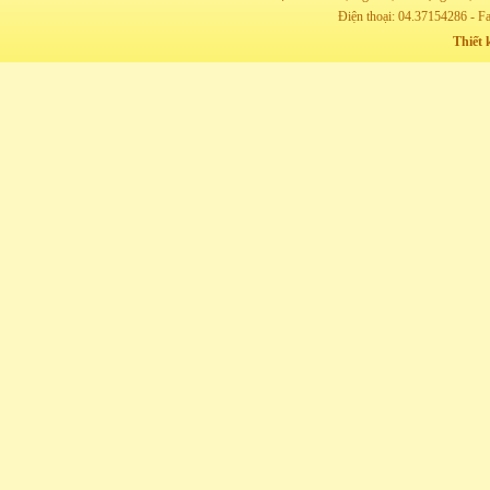
Điện thoại: 04.37154286 - F
Thiết 