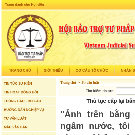
Trang dành cho Hội viên
TRANG CHỦ
GIỚI THIỆU
CƠ CẤU TỔ CHỨC
NHÂN 
Trang chủ
>
Tư vấn luật
TIN TỨC SỰ KIỆN
Tìm kiếm tin tức
TIN HOẠT ĐỘNG HỘI
Thủ tục cấp lại bằ
THÔNG BÁO - BỐ CÁO
HƯỚNG DẪN NGHIỆP VỤ
"Ảnh trên bằng
TƯ VẤN LUẬT
ngấm nước, tôi 
MẪU VĂN BẢN