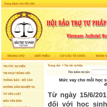
Trang dành cho Hội viên
TRANG CHỦ
GIỚI THIỆU
CƠ CẤU TỔ CHỨC
NHÂN 
Trang chủ
>
Tin tức sự kiện
TIN TỨC SỰ KIỆN
Tìm kiếm tin tức
TIN HOẠT ĐỘNG HỘI
Mức vay cho mỗi học si
THÔNG BÁO - BỐ CÁO
đ
HƯỚNG DẪN NGHIỆP VỤ
Từ ngày 15/6/201
TƯ VẤN LUẬT
MẪU VĂN BẢN
đối với học sinh