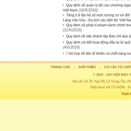
Quy định về quản lý độ cao chướng ngại v
(16/5/2016)
Việt Nam
Tăng 0.8 lần hệ số mức lương cơ sở đối 
Làng Văn hóa –Du lịch các dân tộc Việt N
Quy định xử phạt vi phạm hành chính tron
(11/5/2016)
Quy định về việc thành lập Ban chỉ đạo pho
Quy định chi tiết hoạt động đầu tư từ qu
(4/5/2016)
7 bộ họp về độc tố khiến cá chết hàng lo
|
|
TRANG CHỦ
GIỚI THIỆU
CƠ CẤU TỔ CHỨ
© 2010 - 2011 HỘI BẢ
Địa chỉ: Số 20, Ngõ 80, Lê Trọng Tấn,
Điện thoại: 04.37154286 - F
Thiết 