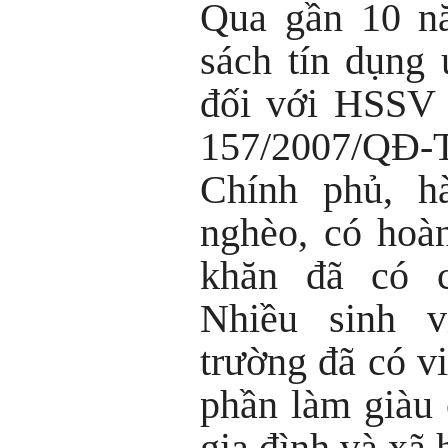
Qua gần 10 nă
sách tín dụng
đối với HSSV 
157/2007/QĐ-
Chính phủ, hà
nghèo, có hoà
khăn đã có c
Nhiều sinh v
trường đã có v
phần làm giàu 
gia đình và xã h