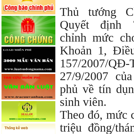
Thủ tướng C
Quyết định 
chỉnh mức cho
Khoản 1, Điều
157/2007
27/9/2007
của
phủ về tín dụn
sinh viên.
Theo đó, mức c
triệu đồng/th
Thống kê web