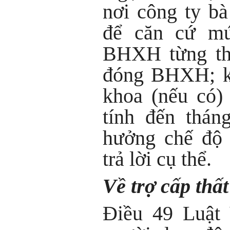
nơi công ty 
để căn cứ mứ
BHXH từng thờ
đóng BHXH; kế
khoa (nếu có) 
tính đến thán
hưởng chế độ 
trả lời cụ thể.
Về trợ cấp thấ
Điều 49 Luật 