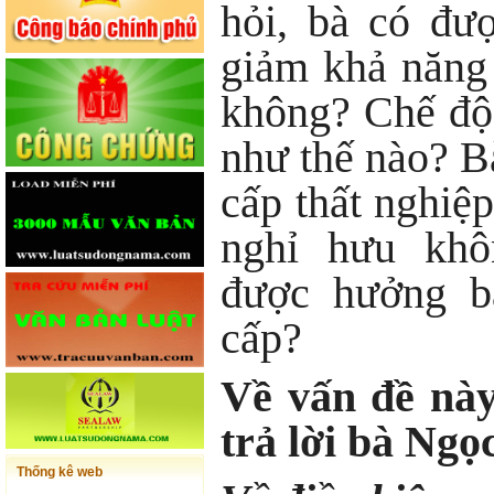
hỏi, bà có đư
giảm khả năng
không? Chế độ
như thế nào? B
cấp thất nghiệp
nghỉ hưu khô
được hưởng ba
cấp?
Về vấn đề nà
trả lời bà Ngọ
Thống kê web