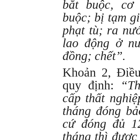
bắt buộc, cơ 
buộc; bị tạm g
phạt tù; ra nư
lao động ở nư
đồng; chết”.
Khoản 2, Điều
quy định:
“Th
cấp thất nghiệ
tháng đóng bả
cứ đóng đủ 1
tháng thì được