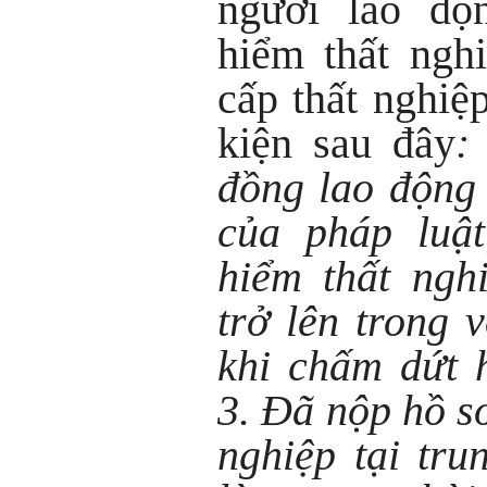
người lao độ
hiểm thất ngh
cấp thất nghiệ
kiện sau đây
:
đồng lao động
của pháp luậ
hiểm thất ngh
trở lên trong 
khi chấm dứt 
3. Đã nộp hồ s
nghiệp tại tru