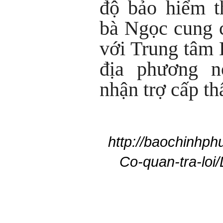
độ bảo hiểm t
bà Ngọc cung c
với Trung tâm 
địa phương 
nhận trợ cấp th
http://baochinhp
Co-quan-tra-loi/