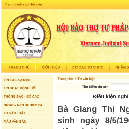
Trang dành cho Hội viên
TRANG CHỦ
GIỚI THIỆU
CƠ CẤU TỔ CHỨC
NHÂN 
Trang chủ
>
Tư vấn luật
TIN TỨC SỰ KIỆN
Tìm kiếm tin tức
TIN HOẠT ĐỘNG HỘI
Điều kiện nghỉ
THÔNG BÁO - BỐ CÁO
HƯỚNG DẪN NGHIỆP VỤ
Bà Giang Thị Ng
TƯ VẤN LUẬT
sinh ngày 8/5/1
MẪU VĂN BẢN