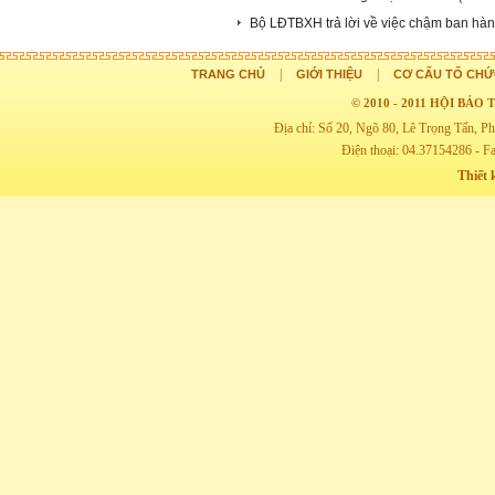
Bộ LĐTBXH trả lời về việc chậm ban h
|
|
TRANG CHỦ
GIỚI THIỆU
CƠ CẤU TỔ CHỨ
© 2010 - 2011 HỘI BẢ
Địa chỉ: Số 20, Ngõ 80, Lê Trọng Tấn,
Điện thoại: 04.37154286 - F
Thiết 