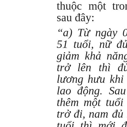
thuộc một tro
sau đây:
“a) Từ ngày 0
51 tuổi, nữ đ
giảm khả năn
trở lên thì đ
lương hưu khi
lao động. Sa
thêm một tuổi
trở đi, nam đủ
tuổi thì mới 