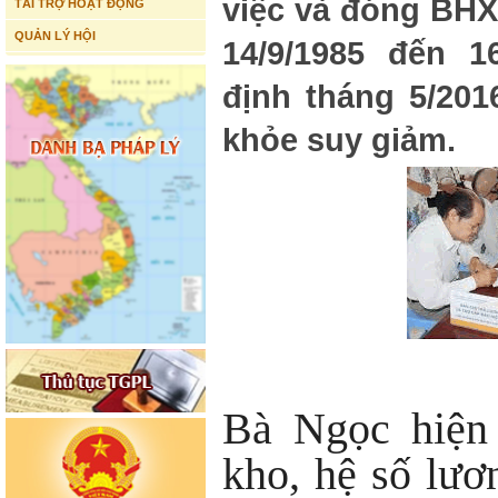
việc và đóng BHX
TÀI TRỢ HOẠT ĐỘNG
QUẢN LÝ HỘI
14/9/1985 đến 1
định tháng 5/201
khỏe suy giảm.
Bà Ngọc hiện 
kho, hệ số lươ