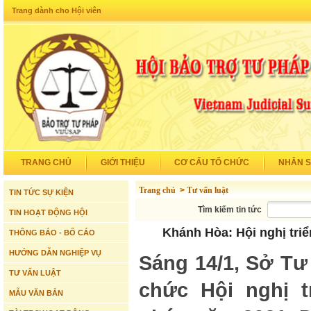
Trang dành cho Hội viên
TRANG CHỦ
GIỚI THIỆU
CƠ CẤU TỔ CHỨC
NHÂN 
Trang chủ
>
Tư vấn luật
TIN TỨC SỰ KIỆN
Tìm kiếm tin tức
TIN HOẠT ĐỘNG HỘI
Khánh Hòa: Hội nghị tri
THÔNG BÁO - BỐ CÁO
HƯỚNG DẪN NGHIỆP VỤ
Sáng 14/1, Sở Tư
TƯ VẤN LUẬT
chức Hội nghị t
MẪU VĂN BẢN