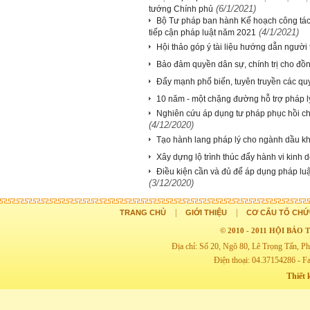
(6/1/2021)
tướng Chính phủ
Bộ Tư pháp ban hành Kế hoạch công tác
(4/1/2021)
tiếp cận pháp luật năm 2021
Hội thảo góp ý tài liệu hướng dẫn người t
Bảo đảm quyền dân sự, chính trị cho đồn
Đẩy mạnh phổ biến, tuyên truyền các quy
10 năm - một chặng đường hỗ trợ pháp 
Nghiên cứu áp dụng tư pháp phục hồi c
(4/12/2020)
Tạo hành lang pháp lý cho ngành dầu khí 
Xây dựng lộ trình thúc đẩy hành vi kinh 
Điều kiện cần và đủ để áp dụng pháp luậ
(3/12/2020)
|
|
TRANG CHỦ
GIỚI THIỆU
CƠ CẤU TỔ CHỨ
© 2010 - 2011 HỘI BẢ
Địa chỉ: Số 20, Ngõ 80, Lê Trọng Tấn,
Điện thoại: 04.37154286 - F
Thiết 