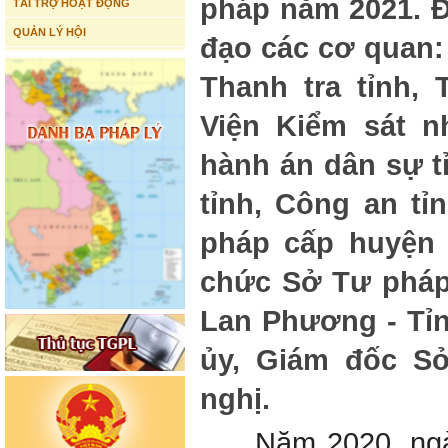
pháp năm 2021. Đ
TÀI TRỢ HOẠT ĐỘNG
QUẢN LÝ HỘI
đạo các cơ quan:
Thanh tra tỉnh, 
Viện Kiểm sát n
hành án dân sự t
tỉnh, Công an tỉ
pháp cấp huyện 
chức Sở Tư pháp
Lan Phương - Tỉn
ủy, Giám đốc Sở
nghị.
Năm 2020, ngành