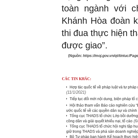
toàn ngành với 
Khánh Hòa đoàn kế
thi đua thực hiện th
được giao”.
(Nguồn:
https://moj.gov.vn/qt/tintuc/P
CÁC TIN KHÁC:
Hợp tác quốc tế về pháp luật và tư pháp
(11/1/2021)
Tiếp tục đổi mới nội dung, biện pháp tổ 
Hội thảo tham vấn Báo cáo nghiên cứu “B
ước quốc tế về các quyền dân sự và chính t
Tổng cục THADS tổ chức Lớp bồi dưỡng 
(6
công dân và giải quyết khiếu nại, tố cáo
Tổng cục THADS tổ chức hội nghị tập huấ
giữ trong THADS và phá sản doanh nghiệ
Bộ Tư pháp ban hành Kế hoạch thực hiệ