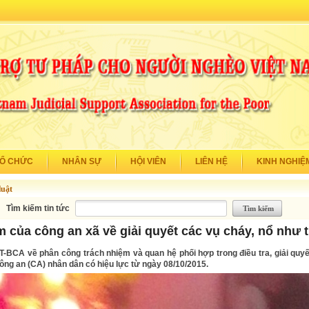
TỔ CHỨC
NHÂN SỰ
HỘI VIÊN
LIÊN HỆ
KINH NGHIỆ
luật
Tìm kiếm tin tức
m của công an xã về giải quyết các vụ cháy, nổ như 
T-BCA về phân công trách nhiệm và quan hệ phối hợp trong điều tra, giải quyế
ông an (CA) nhân dân có hiệu lực từ ngày 08/10/2015.