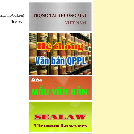
enphapluat.vn
)
[
Trở về
]