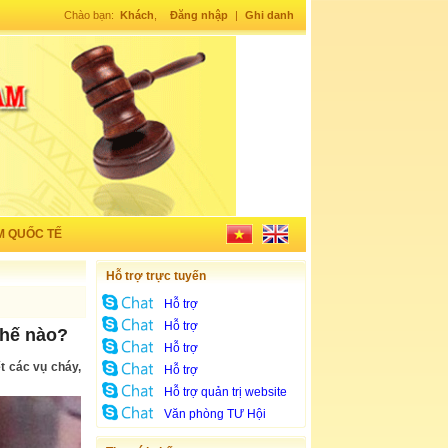
Chào bạn:
Khách
,
Đăng nhập
|
Ghi danh
M QUỐC TẾ
Hỗ trợ trực tuyến
Hỗ trợ
Hỗ trợ
thế nào?
Hỗ trợ
t các vụ cháy,
Hỗ trợ
Hỗ trợ quản trị website
Văn phòng TƯ Hội