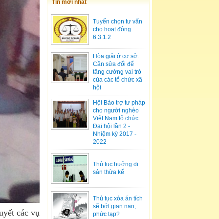
Tin mới nhất
Tuyển chọn tư vấn
cho hoạt động
6.3.1.2
Hòa giải ở cơ sở:
Cần sửa đổi để
tăng cường vai trò
của các tổ chức xã
hội
Hội Bảo trợ tư pháp
cho người nghèo
Việt Nam tổ chức
Đại hội lần 2 -
Nhiệm kỳ 2017 -
2022
Thủ tục hưởng di
sản thừa kế
Thủ tục xóa án tích
sẽ bớt gian nan,
uyết các vụ
phức tạp?