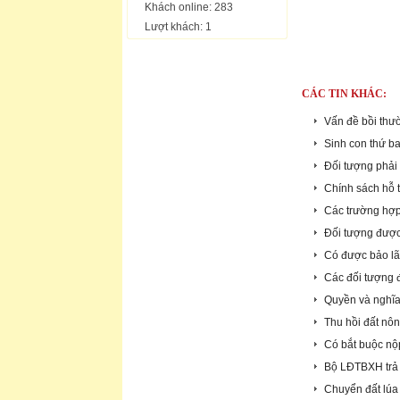
.
Khách online: 283
Lượt khách: 1
CÁC TIN KHÁC:
Vấn đề bồi thư
Sinh con thứ ba
Đối tượng phải 
Chính sách hỗ t
Các trường hợp 
Đối tượng được
Có được bảo lã
Các đối tượng 
Quyền và nghĩa 
Thu hồi đất nô
Có bắt buộc nộ
Bộ LĐTBXH trả 
Chuyển đất lúa 