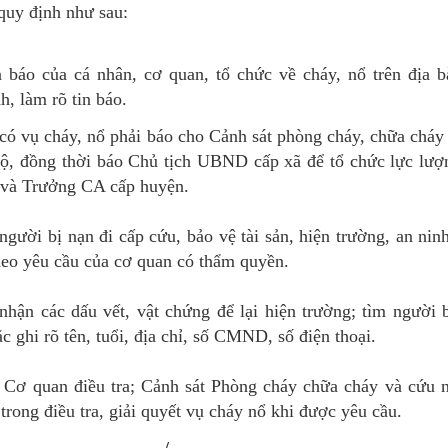
quy định như sau:
n báo của cá nhân, cơ quan, tổ chức về cháy, nổ trên địa 
h, làm rõ tin báo.
 có vụ cháy, nổ phải báo cho Cảnh sát phòng cháy, chữa chá
hộ, đồng thời báo Chủ tịch UBND cấp xã để tổ chức lực lư
 và Trưởng CA cấp huyện.
gười bị nạn đi cấp cứu, bảo vệ tài sản, hiện trường, an ninh,
heo yêu cầu của cơ quan có thẩm quyền.
 nhận các dấu vết, vật chứng để lại hiện trường; tìm người b
ặc ghi rõ tên, tuổi, địa chỉ, số CMND, số điện thoại.
 Cơ quan điều tra; Cảnh sát Phòng cháy chữa cháy và cứu 
trong điều tra, giải quyết vụ cháy nổ khi được yêu cầu.