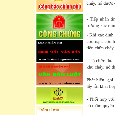
cháy, nổ được 
- Tiếp nhận ti
trương xác min
- Khi xác định
cứu nạn, cứu 
tiện chữa cháy
- Tổ chức đưa n
khu cháy, nổ t
Phát hiện, ghi
lấy lời khai ho
- Phối hợp với
có thẩm quyền 
Thống kê web