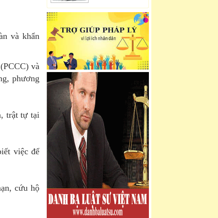
bàn và khẩn
y (PCCC) và
ợng, phương
 trật tự tại
iết việc để
nạn, cứu hộ