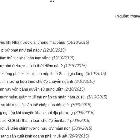
/.
(Nguồn:
thuvi
(14/10/2015)
ờng khi Nhà nước giải phóng mặt bằng
(12/10/2015)
 bị xử phạt như thế nào?
(12/10/2015)
làm thủ tục khai báo tạm vắng
(12/10/2015)
rợ nhà ở được tính từ thời điểm nào?
(3/10/2015)
không phải kê khai, tính nộp thuế Gia trị gia tăng.
(2/10/2015)
 tính lương hưu theo chế độ chuyển ngành
(2/10/2015)
nh vay vốn bằng quyền sử dụng đất?
(1/10/2015)
được miễn, giảm thuế thu nhập cá nhân năm 2016.
(30/9/2015)
vụ khi mua tài sản thế chấp qua đấu giá.
(30/9/2015)
ng nghiệp khi chuyển khẩu khỏi địa phương
(30/9/2015)
p sổ KCB khi thanh toán chế độ ốm đau?
(30/9/2015)
lời về điều chỉnh lương hưu GV mầm non
(29/9/2015)
sang sản xuất kinh doanh phải thuê đất