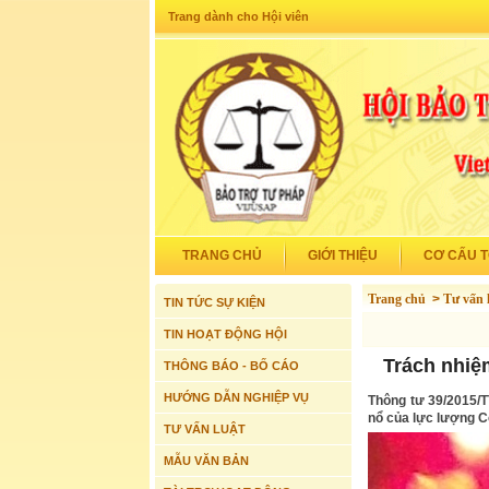
Trang dành cho Hội viên
TRANG CHỦ
GIỚI THIỆU
CƠ CẤU 
Trang chủ
>
Tư vấn 
TIN TỨC SỰ KIỆN
TIN HOẠT ĐỘNG HỘI
Trách nhiệ
THÔNG BÁO - BỐ CÁO
HƯỚNG DẪN NGHIỆP VỤ
Thông tư 39/2015/T
nổ của lực lượng C
TƯ VẤN LUẬT
MẪU VĂN BẢN