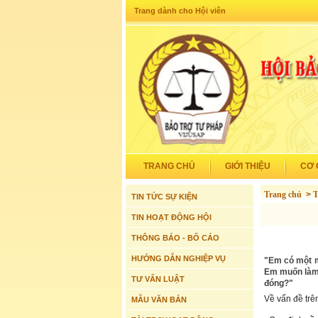
Trang dành cho Hội viên
TRANG CHỦ
GIỚI THIỆU
CƠ 
Trang chủ
>
T
TIN TỨC SỰ KIỆN
TIN HOẠT ĐỘNG HỘI
THÔNG BÁO - BỐ CÁO
HƯỚNG DẪN NGHIỆP VỤ
"Em có một m
Em muốn làm 
TƯ VẤN LUẬT
đóng?"
Về vấn đề trê
MẪU VĂN BẢN