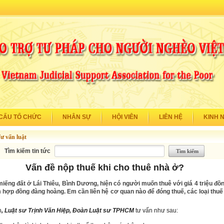
CẤU TỔ CHỨC
NHÂN SỰ
HỘI VIÊN
LIÊN HỆ
KINH 
ư vấn luật
Tìm kiếm tin tức
Vấn đề nộp thuế khi cho thuê nhà ở?
iếng đất ở Lái Thiêu, Bình Dương, hiện có người muốn thuê với giá 4 triệu đồn
hợp đồng đàng hoàng. Em cần liên hệ cơ quan nào để đóng thuế, các loại thuế
n
, Luật sư Trịnh Văn Hiệp, Đoàn Luật sư TPHCM
tư vấn như sau: