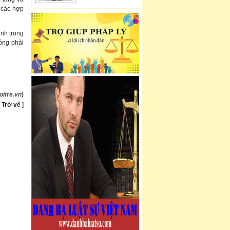
 các hợp
inh trong
ông phải
oitre.vn
)
[
Trở về
]