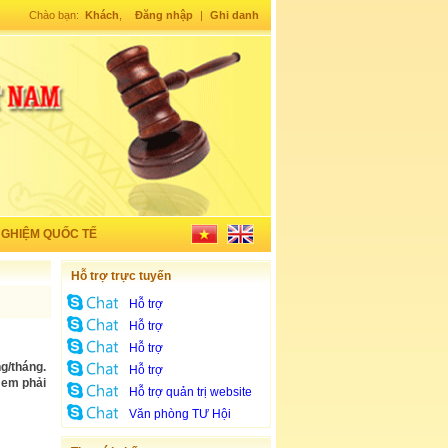
Chào bạn:
Khách
,
Đăng nhập
|
Ghi danh
NGHIỆM QUỐC TẾ
Hỗ trợ trực tuyến
Hỗ trợ
Hỗ trợ
Hỗ trợ
g/tháng.
Hỗ trợ
 em phải
Hỗ trợ quản trị website
Văn phòng TƯ Hội