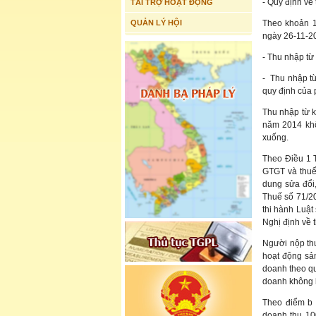
- Quy định về
TÀI TRỢ HOẠT ĐỘNG
QUẢN LÝ HỘI
Theo khoản 1
ngày 26-11-20
- Thu nhập từ
- Thu nhập t
quy định của 
Thu nhập từ k
năm 2014 khô
xuống.
Theo Điều 1 
GTGT và thuế
dung sửa đổi
Thuế số 71/2
thi hành Luật
Nghị định về 
Người nộp th
hoạt động sản
doanh theo qu
doanh không b
Theo điểm b 
doanh thu 100