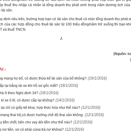
ộp thuế thu nhập cá nhân là tổng doanh thu phát sinh trong năm dương lịch của
 tài sản.
y định nêu trên, trường hợp bạn có tài sản cho thuê có mức tổng doanh thu phát s
h của các hợp đồng cho thuê tài sản từ 100 triệu đồng/năm trở xuống thì bạn kh
T và thuế TNCN.
./.
(Nguồn:
tu
ÁC:
(19/1/2016)
g mang họ bố, có được thừa kế tài sản của bố không?
(18/1/2016)
ấp lại bằng lái xe khi hồ sơ gốc mất?
(18/1/2016)
hà ở theo Nghị định 34?
(14/1/2016)
kí xe ô tô, có được cấp lại không?
(12/1/2016)
lại chỉ có giấy kê khai, hợp thức hóa như thế nào?
(12/1/2016)
mang thai hộ,có được hưởng chế độ thai sản không.
(12/1/2016)
 tiền chết, bên cho vay đòi tiền như thế nào?
(12/1/2016)
g nợ tiền, vợ có phải cùng trả nợ không?