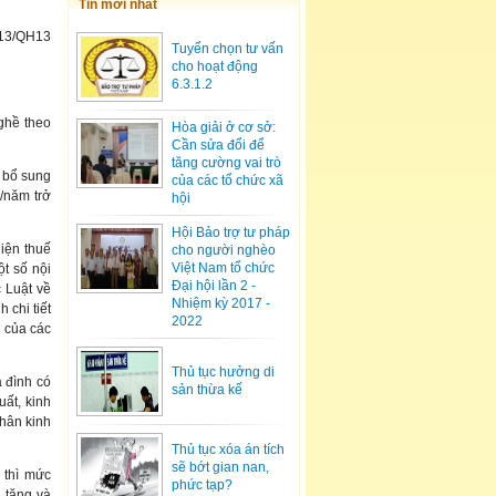
Tin mới nhất
013/QH13
Tuyển chọn tư vấn
cho hoạt động
6.3.1.2
ghề theo
Hòa giải ở cơ sở:
Cần sửa đổi để
tăng cường vai trò
 bổ sung
của các tổ chức xã
/năm trở
hội
Hội Bảo trợ tư pháp
iện thuế
cho người nghèo
Việt Nam tổ chức
t số nội
Đại hội lần 2 -
 Luật về
Nhiệm kỳ 2017 -
chi tiết
2022
u của các
Thủ tục hưởng di
 đình có
sản thừa kế
uất, kinh
nhân kinh
Thủ tục xóa án tích
sẽ bớt gian nan,
 thì mức
phức tạp?
 tăng và