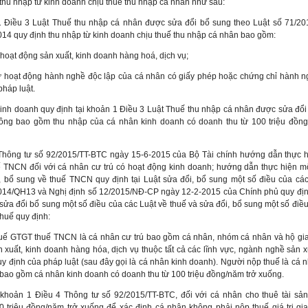
 thu nhập từ kinh doanh chịu thuế thu nhập cá nhân như sau:
 Điều 3 Luật Thuế thu nhập cá nhân được sửa đổi bổ sung theo Luật số 71/2
14 quy định thu nhập từ kinh doanh chịu thuế thu nhập cá nhân bao gồm:
 hoạt động sản xuất, kinh doanh hàng hoá, dịch vụ;
ừ hoạt động hành nghề độc lập của cá nhân có giấy phép hoặc chứng chỉ hành n
pháp luật.
inh doanh quy định tại khoản 1 Điều 3 Luật Thuế thu nhập cá nhân được sửa đổi
ng bao gồm thu nhập của cá nhân kinh doanh có doanh thu từ 100 triệu đồng
Thông tư số 92/2015/TT-BTC ngày 15-6-2015 của Bộ Tài chính hướng dẫn thực h
 TNCN đối với cá nhân cư trú có hoạt động kinh doanh; hướng dẫn thực hiện mộ
, bổ sung về thuế TNCN quy định tại Luật sửa đổi, bổ sung một số điều của các
014/QH13 và Nghị định số 12/2015/NĐ-CP ngày 12-2-2015 của Chính phủ quy định 
 sửa đổi bổ sung một số điều của các Luật về thuế và sửa đổi, bổ sung một số điề
thuế quy định:
uế GTGT thuế TNCN là cá nhân cư trú bao gồm cá nhân, nhóm cá nhân và hộ gia
 xuất, kinh doanh hàng hóa, dịch vụ thuộc tất cả các lĩnh vực, ngành nghề sản x
y định của pháp luật (sau đây gọi là cá nhân kinh doanh). Người nộp thuế là cá 
ao gồm cá nhân kinh doanh có doanh thu từ 100 triệu đồng/năm trở xuống.
khoản 1 Điều 4 Thông tư số 92/2015/TT-BTC, đối với cá nhân cho thuê tài sản
 triệu đồng/năm trở xuống để xác định cá nhân không phải nộp thuế giá trị gia