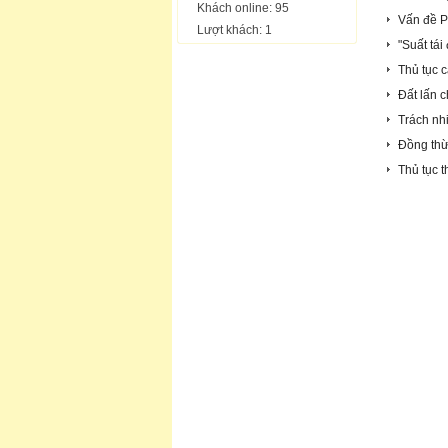
Khách online: 95
Vấn đề P
Lượt khách: 1
"Suất tái
Thủ tục c
Đất lấn 
Trách nhi
Đồng thừ
Thủ tục 