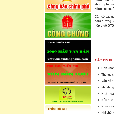
không phải n
đồng cho thuê
Căn cứ các qu
năm dương lịc
nộp thuế GTG
CÁC TIN KH
Con khôn
Thủ tục c
Vấn đề n
Mất đăng 
Nhà mua 
Nếu nhờ 
Người vay
Thống kê web
Khi chồn