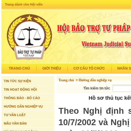
Trang dành cho Hội viên
TRANG CHỦ
GIỚI THIỆU
CƠ CẤU TỔ CHỨC
NHÂN 
Trang chủ
>
Hướng dẫn nghiệp vụ
TIN TỨC SỰ KIỆN
Tìm kiếm tin tức
TIN HOẠT ĐỘNG HỘI
Hồ sơ thủ tục kế
THÔNG BÁO - BỐ CÁO
HƯỚNG DẪN NGHIỆP VỤ
Theo Nghị định 
TƯ VẤN LUẬT
10/7/2002 và Ngh
MẪU VĂN BẢN