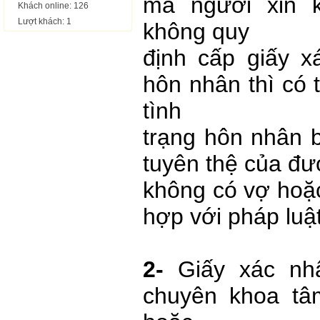
mà người xin 
Khách online: 126
Lượt khách: 1
không quy
định cấp giấy x
hôn nhân thì có 
tình
trạng hôn nhân b
tuyên thệ của đươ
không có vợ hoặ
hợp với pháp luậ
2-
Giấy xác nh
chuyên khoa tâ