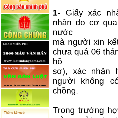
1-
Giấy xác nh
nhân do cơ qua
nước
mà người xin kế
chưa quá 06 thán
hồ
sơ), xác nhận 
người không c
chồng.
Trong trường hợ
Thống kê web