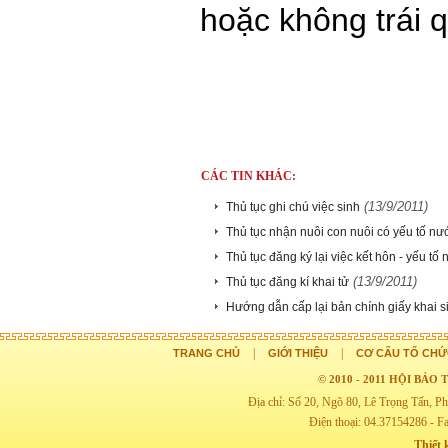
hoặc không trái 
CÁC TIN KHÁC:
(13/9/2011)
Thủ tục ghi chú việc sinh
Thủ tục nhận nuôi con nuôi có yếu tố nư
Thủ tục đăng ký lại việc kết hôn - yếu tố
(13/9/2011)
Thủ tục đăng kí khai tử
Hướng dẫn cấp lại bản chính giấy khai s
|
|
TRANG CHỦ
GIỚI THIỆU
CƠ CẤU TỔ CHỨ
© 2010 - 2011 HỘI BẢ
Địa chỉ: Số 20, Ngõ 80, Lê Trọng Tấn,
Điện thoại: 04.37154286 - F
Thiết 