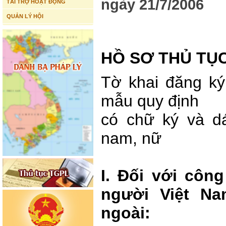
ngày 21/7/2006
TÀI TRỢ HOẠT ĐỘNG
QUẢN LÝ HỘI
HỒ SƠ THỦ TỤ
Tờ khai đăng ký
mẫu quy định
có chữ ký và d
nam, nữ
I. Đối với côn
người Việt N
ngoài: