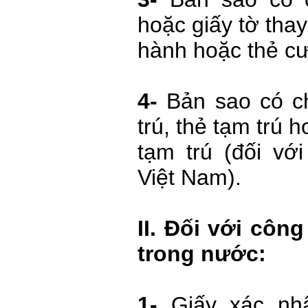
hoặc giấy tờ thay
hành hoặc thẻ cư
4-
Bản sao có c
trú, thẻ tạm trú 
tạm trú (đối vớ
Việt Nam).
II. Đối với côn
trong nước:
1-
Giấy xác nh