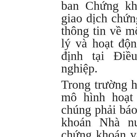
ban Chứng kh
giao dịch chứ
thông tin về m
lý và hoạt độ
định tại Điề
nghiệp.
Trong trường h
mô hình hoạt 
chúng phải bá
khoán Nhà nư
chứng khoán v