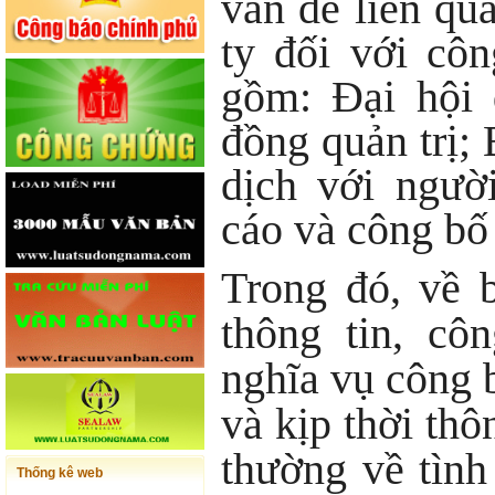
vấn đề liên qu
ty đối với cô
gồm: Đại hội 
đồng quản trị;
dịch với ngườ
cáo và công bố 
Trong đó, về 
thông tin, cô
nghĩa vụ công 
và kịp thời thô
thường về tình
Thống kê web