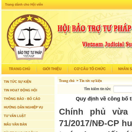
Trang dành cho Hội viên
TRANG CHỦ
GIỚI THIỆU
CƠ CẤU TỔ CHỨC
NHÂN 
Trang chủ
>
Tin tức sự kiện
TIN TỨC SỰ KIỆN
Tìm kiếm tin tức
TIN HOẠT ĐỘNG HỘI
Quy định về công bố t
THÔNG BÁO - BỐ CÁO
HƯỚNG DẪN NGHIỆP VỤ
Chính phủ vừa
TƯ VẤN LUẬT
71/2017/NĐ-CP hư
MẪU VĂN BẢN