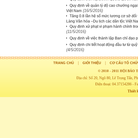
Quy định về quản lý độ cao chướng ngại v
(16/5/2016)
Việt Nam
Tăng 0.8 lần hệ số mức lương cơ sở đối 
Làng Văn hóa –Du lịch các dân tộc Việt N
Quy định xử phạt vi phạm hành chính tron
(11/5/2016)
Quy định về việc thành lập Ban chỉ đạo pho
Quy định chi tiết hoạt động đầu tư từ qu
(4/5/2016)
|
|
TRANG CHỦ
GIỚI THIỆU
CƠ CẤU TỔ CHỨ
© 2010 - 2011 HỘI BẢ
Địa chỉ: Số 20, Ngõ 80, Lê Trọng Tấn,
Điện thoại: 04.37154286 - F
Thiết 