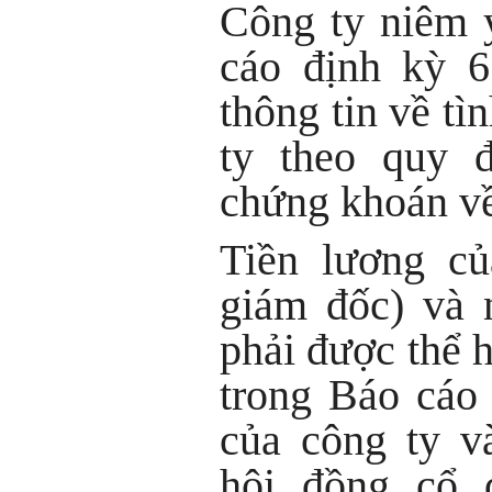
Công ty niêm 
cáo định kỳ 6
thông tin về tì
ty theo quy đ
chứng khoán về
Tiền lương c
giám đốc) và 
phải được thể 
trong Báo cáo
của công ty v
hội đồng cổ 