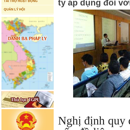
ty áp dụng đối vớ
TÀI TRỢ HOẠT ĐỘNG
QUẢN LÝ HỘI
Nghị định quy 