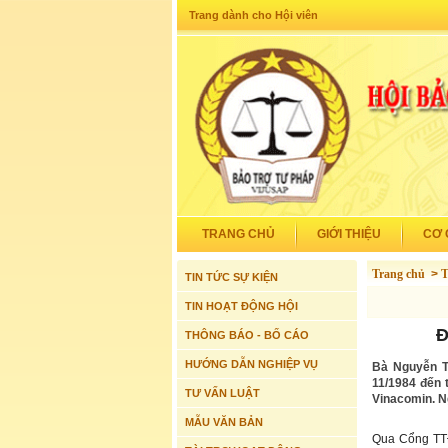
Trang dành cho Hội viên
TRANG CHỦ
GIỚI THIỆU
CƠ 
Trang chủ
>
T
TIN TỨC SỰ KIỆN
TIN HOẠT ĐỘNG HỘI
Đ
THÔNG BÁO - BỐ CÁO
HƯỚNG DẪN NGHIỆP VỤ
Bà Nguyễn T
11/1984 đến t
TƯ VẤN LUẬT
Vinacomin. Ng
MẪU VĂN BẢN
Qua Cổng TTĐT 