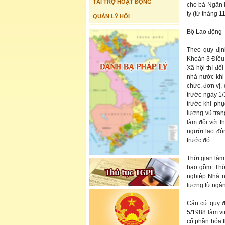
TÀI TRỢ HOẠT ĐỘNG
cho bà Ngân kh
ty (từ tháng
QUẢN LÝ HỘI
Bộ Lao động -
Theo quy địn
Khoản 3 Điều
Xã hội thì đ
nhà nước khi
chức, đơn vị,
trước ngày 1/
trước khi phụ
lượng vũ tran
làm đối với t
người lao độ
trước đó.
Thời gian làm
bao gồm: Thờ
nghiệp Nhà nư
lương từ ngân
Căn cứ quy đ
5/1988 làm v
cổ phần hóa t