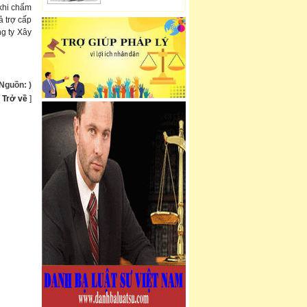
khi chấm
ả trợ cấp
ng ty Xây
(Nguồn:
)
[
Trở về
]