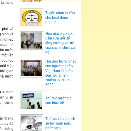
Tin mới nhất
 tại công
Tuyển chọn tư vấn
cho hoạt động
6.3.1.2
h phủ và
Hòa giải ở cơ sở:
 binh và
Cần sửa đổi để
h nghiệp
tăng cường vai trò
quan, tổ
của các tổ chức xã
nhà nước
hội
p một lần
thuộc lực
Hội Bảo trợ tư pháp
 mất việc
cho người nghèo
Việt Nam tổ chức
thời gian
Đại hội lần 2 -
nhà nước
Nhiệm kỳ 2017 -
2022
 1/1/1995
ơn vị sự
Thủ tục hưởng di
ang hưởng
sản thừa kế
ến tháng
Thủ tục xóa án tích
sẽ bớt gian nan,
c nay đã
phức tạp?
ến tháng