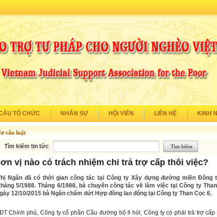
CẤU TỔ CHỨC
NHÂN SỰ
HỘI VIÊN
LIÊN HỆ
KINH 
ư vấn luật
Tìm kiếm tin tức
ơn vị nào có trách nhiệm chi trả trợ cấp thôi việc?
hị Ngân đã có thời gian công tác tại Công ty Xây dựng đường miền Đông t
háng 5/1988. Tháng 6/1988, bà chuyển công tác về làm việc tại Công ty Than
ày 12/10/2015 bà Ngân chấm dứt Hợp đồng lao động tại Công ty Than Cọc 6.
Chính phủ, Công ty cổ phần Cầu đường bộ II hỏi, Công ty có phải trả trợ cấp t