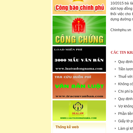
10/2015 bà l
dứt hợp đồng 
thôi việc cho
dựng đường 
Chinhphu.vn
CÁC TIN KH
Quy định
Tiền lươ
Thuế với
Không c
Chi phí 
Quy định
Vợ không
Phần tiề
Giấy tờ 
Thống kê web
Làm gì kh