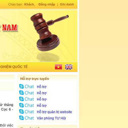
Chào bạn:
Khách
,
Đăng nhập
|
Ghi danh
NGHIỆM QUỐC TẾ
Hỗ trợ trực tuyến
Hỗ trợ
Hỗ trợ
Hỗ trợ
ừ tháng
Hỗ trợ
 Cọc 6 -
Hỗ trợ quản trị website
Văn phòng TƯ Hội
hôi việc