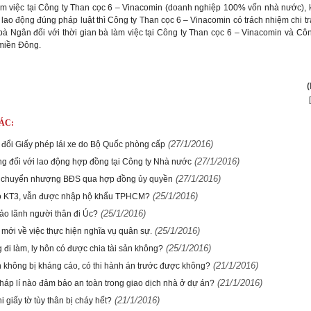
àm việc tại Công ty Than cọc 6 – Vinacomin (doanh nghiệp 100% vốn nhà nước), 
lao động đúng pháp luật thì Công ty Than cọc 6 – Vinacomin có trách nhiệm chi tr
 bà Ngân đối với thời gian bà làm việc tại Công ty Than cọc 6 – Vinacomin và Cô
miền Đông.
ÁC:
(27/1/2016)
 đổi Giấy phép lái xe do Bộ Quốc phòng cấp
(27/1/2016)
ng đối với lao động hợp đồng tại Công ty Nhà nước
(27/1/2016)
 chuyển nhượng BĐS qua hợp đồng ủy quyền
(25/1/2016)
ó KT3, vẫn được nhập hộ khẩu TPHCM?
(25/1/2016)
bảo lãnh người thân đi Úc?
(25/1/2016)
 mới về việc thực hiện nghĩa vụ quân sự.
(25/1/2016)
 đi làm, ly hôn có được chia tài sản không?
(21/1/2016)
n không bị kháng cáo, có thi hành án trước được không?
(21/1/2016)
pháp lí nào đảm bảo an toàn trong giao dịch nhà ở dự án?
(21/1/2016)
i giấy tờ tùy thân bị cháy hết?