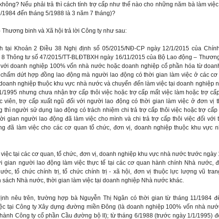
ông? Nếu phải trả thì cách tính trợ cấp như thế nào cho những năm bà làm việc
 11/1984 đến tháng 5/1988 là 3 năm 7 tháng)?
 Thương binh và Xã hội trả lời Công ty như sau:
h tại Khoản 2 Điều 38 Nghị định số 05/2015/NĐ-CP ngày 12/1/2015 của Chín
 8 Thông tư số 47/2015/TT-BLĐTBXH ngày 16/11/2015 của Bộ Lao động – Thương
ối với doanh nghiệp 100% vốn nhà nước hoặc doanh nghiệp cổ phần hóa từ doan
 chấm dứt hợp đồng lao động mà người lao động có thời gian làm việc ở các cơ 
 doanh nghiệp thuộc khu vực nhà nước và chuyển đến làm việc tại doanh nghiệp 
1/1995 nhưng chưa nhận trợ cấp thôi việc hoặc trợ cấp mất việc làm hoặc trợ cấ
c viên, trợ cấp xuất ngũ đối với người lao động có thời gian làm việc ở đơn vị 
g thì người sử dụng lao động có trách nhiệm chi trả trợ cấp thôi việc hoặc trợ cấp
hời gian người lao động đã làm việc cho mình và chi trả trợ cấp thôi việc đối với 
ng đã làm việc cho các cơ quan tổ chức, đơn vị, doanh nghiệp thuộc khu vực 
 việc tại các cơ quan, tổ chức, đơn vị, doanh nghiệp khu vực nhà nước trước ngày
i gian người lao động làm việc thực tế tại các cơ quan hành chính Nhà nước, đ
ớc, tổ chức chính trị, tổ chức chính trị - xã hội, đơn vị thuộc lực lượng vũ tr
 sách Nhà nước, thời gian làm việc tại doanh nghiệp Nhà nước khác.
ịnh nêu trên, trường hợp bà Nguyễn Thị Ngân có thời gian từ tháng 11/1984 đ
iệc tại Công ty Xây dựng đường miền Đông (là doanh nghiệp 100% vốn nhà nướ
hành Công ty cổ phần Cầu đường bộ II); từ tháng 6/1988 (trước ngày 1/1/1995) đ