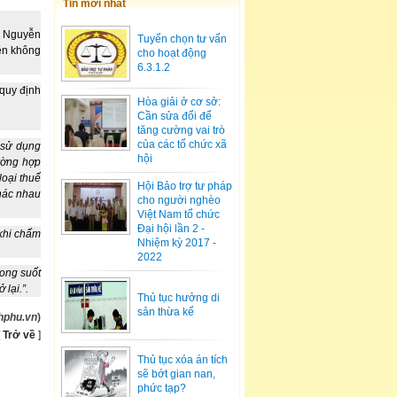
Tin mới nhất
ộc Nguyễn
Tuyển chọn tư vấn
ên không
cho hoạt động
6.3.1.2
quy định
Hòa giải ở cơ sở:
Cần sửa đổi để
tăng cường vai trò
của các tổ chức xã
 sử dụng
hội
rường hợp
loại thuế
Hội Bảo trợ tư pháp
hác nhau
cho người nghèo
Việt Nam tổ chức
Đại hội lần 2 -
khi chấm
Nhiệm kỳ 2017 -
2022
rong suốt
lại.”.
Thủ tục hưởng di
sản thừa kế
hphu.vn
)
[
Trở về
]
Thủ tục xóa án tích
sẽ bớt gian nan,
phức tạp?