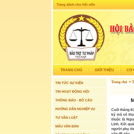
Trang dành cho Hội viên
TRANG CHỦ
GIỚI THIỆU
CƠ 
Trang chủ
>
T
TIN TỨC SỰ KIỆN
TIN HOẠT ĐỘNG HỘI
M
THÔNG BÁO - BỐ CÁO
HƯỚNG DẪN NGHIỆP VỤ
Cuối tháng 6
ký mã số thu
TƯ VẤN LUẬT
thuộc là Ngu
Linh. Kết qu
MẪU VĂN BẢN
người phụ th
vấn đề này.