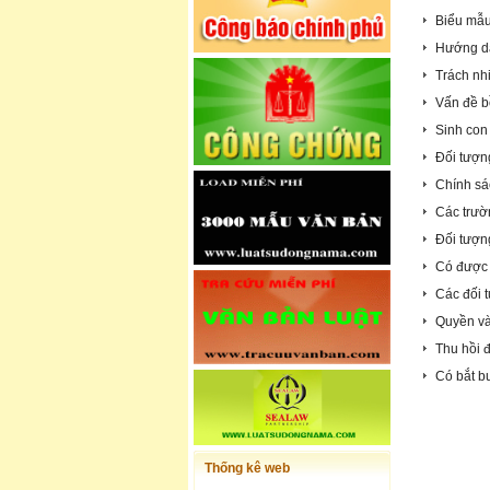
Biểu mẫu
Hướng dẫ
Trách nh
Vấn đề b
Sinh con
Đối tượn
Chính sá
Các trườn
Đối tượn
Có được 
Các đối 
Quyền và
Thu hồi 
Có bắt b
Thống kê web