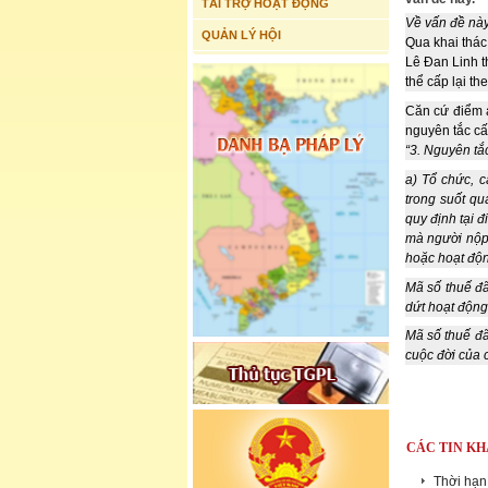
TÀI TRỢ HOẠT ĐỘNG
Về vấn đề này
QUẢN LÝ HỘI
Qua khai thác
Lê Đan Linh t
thể cấp lại th
Căn cứ điểm a
nguyên tắc cấ
“3. Nguyên tắ
a) Tổ chức, 
trong suốt qu
quy định tại đ
mà người nộp
hoặc hoạt độn
Mã số thuế đ
dứt hoạt động
Mã số thuế đã
cuộc đời của 
CÁC TIN KH
Thời hạn