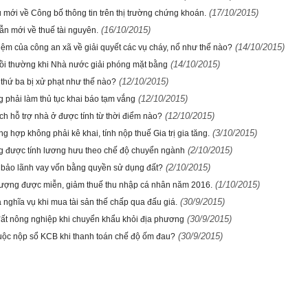
(17/10/2015)
 mới về Công bố thông tin trên thị trường chứng khoán.
(16/10/2015)
n mới về thuế tài nguyên.
(14/10/2015)
iệm của công an xã về giải quyết các vụ cháy, nổ như thế nào?
(14/10/2015)
ồi thường khi Nhà nước giải phóng mặt bằng
(12/10/2015)
 thứ ba bị xử phạt như thế nào?
(12/10/2015)
g phải làm thủ tục khai báo tạm vắng
(12/10/2015)
ch hỗ trợ nhà ở được tính từ thời điểm nào?
(3/10/2015)
g hợp không phải kê khai, tính nộp thuế Gia trị gia tăng.
(2/10/2015)
g được tính lương hưu theo chế độ chuyển ngành
(2/10/2015)
bảo lãnh vay vốn bằng quyền sử dụng đất?
(1/10/2015)
tượng được miễn, giảm thuế thu nhập cá nhân năm 2016.
(30/9/2015)
 nghĩa vụ khi mua tài sản thế chấp qua đấu giá.
(30/9/2015)
đất nông nghiệp khi chuyển khẩu khỏi địa phương
(30/9/2015)
uộc nộp sổ KCB khi thanh toán chế độ ốm đau?