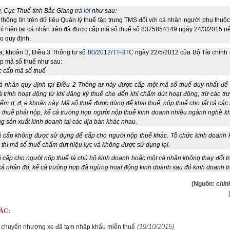
, Cục Thuế tỉnh Bắc Giang
trả lời
như sau:
 thông tin trên dữ liệu Quản lý thuế tập trung TMS đối với cá nhân người phụ thu
hì hiện tại cá nhân trên đã được cấp mã số thuế số 8375854149 ngày 24/3/2015 n
eo quy định.
, khoản 3, Điều 3 Thông tư số
80/2012/TT-BTC
ngày 22/5/2012 của Bộ Tài chính 
p mã số thuế như sau:
c cấp mã số thuế
cá nhân quy định tại Điều 2 Thông tư này được cấp một mã số thuế duy nhất để
á trình hoạt động từ khi đăng ký thuế cho đến khi chấm dứt hoạt động, trừ các t
iểm d, đ, e khoản này. Mã số thuế được dùng để khai thuế, nộp thuế cho tất cả các 
 thuế phải nộp, kể cả trường hợp người nộp thuế kinh doanh nhiều ngành nghề k
g sản xuất kinh doanh tại các địa bàn khác nhau.
ã cấp không được sử dụng để cấp cho người nộp thuế khác. Tồ chức kinh doanh 
 thì mã số thuế chấm dứt hiệu lực và không được sử dụng lại.
 cấp cho người nộp thuế là chủ hộ kinh doanh hoặc một cá nhân không thay đổi t
cá nhân đó, kể cả trường hợp đã ngừng hoạt động kinh doanh sau đó kinh doanh trở 
(Nguồn:
chin
ÁC:
(19/10/2015)
 chuyển nhượng xe đã tạm nhập khẩu miễn thuế