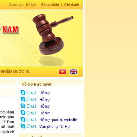
Chào bạn:
Khách
,
Đăng nhập
|
Ghi danh
NGHIỆM QUỐC TẾ
Hỗ trợ trực tuyến
Hỗ trợ
Hỗ trợ
Hỗ trợ
ảng đăng
Hỗ trợ
gười phụ
Hỗ trợ quản trị website
n Lê Đan
Văn phòng TƯ Hội
 số thuế
thích về