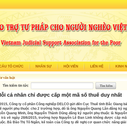
CẤU TỔ CHỨC
NHÂN SỰ
HỘI VIÊN
LIÊN HỆ
KINH 
ư vấn luật
Tìm kiếm tin tức
ỗi cá nhân chỉ được cấp một mã số thuế duy nhất
/2015, Công ty cổ phần Công nghiệp DELCO gửi đến Cục Thuế tỉnh Bắc Giang b
ế người phụ thuộc cho 2 trường hợp, đó là ông Nguyễn Quang Lân đăng ký n
yễn Quang Minh, ông Nguyễn Thành Dũng đăng ký người phụ thuộc là Nguyễ
ả trả về ngày 28/6/2015, trường hợp Nguyễn Lê Đan Linh không được cấp mã
uộc. Bà Đào Thị Tố Ngân, kế toán của Công ty đề nghị cơ quan chức năng giải 