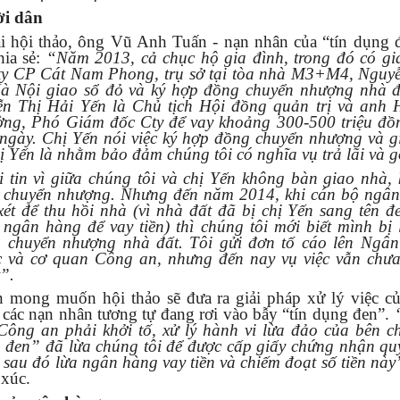
ời dân
i hội thảo, ông Vũ Anh Tuấn - nạn nhân của “tín dụng 
hia sẻ:
“Năm 2013, cả chục hộ gia đình, trong đó có gi
Cty CP Cát Nam Phong, trụ sở tại tòa nhà M3+M4, Nguy
à Nội giao sổ đỏ và ký hợp đồng chuyển nhượng nhà đ
ễn Thị Hải Yến là Chủ tịch Hội đồng quản trị và anh
ng, Phó Giám đốc Cty để vay khoảng 300-500 triệu đồn
 ngày. Chị Yến nói việc ký hợp đồng chuyển nhượng và g
ị Yến là nhằm bảo đảm chúng tôi có nghĩa vụ trả lãi và 
 tin vì giữa chúng tôi và chị Yến không bàn giao nhà,
n chuyển nhượng. Nhưng đến năm 2014, khi cán bộ ngâ
ét để thu hồi nhà (vì nhà đất đã bị chị Yến sang tên đ
ngân hàng để vay tiền) thì chúng tôi mới biết mình bị 
 chuyển nhượng nhà đất. Tôi gửi đơn tố cáo lên Ngâ
 và cơ quan Công an, nhưng đến nay vụ việc vẫn chư
t”.
 mong muốn hội thảo sẽ đưa ra giải pháp xử lý việc c
các nạn nhân tương tự đang rơi vào bẫy “tín dụng đen”.
Công an phải khởi tố, xử lý hành vi lừa đảo của bên c
 đen” đã lừa chúng tôi để được cấp giấy chứng nhận qu
 sau đó lừa ngân hàng vay tiền và chiếm đoạt số tiền này
 xúc.