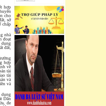
ết hợp
chuyển
ên cho
ất, sở
ế chấp
ng nhà
m đoạt
n dụng
t đất,
Trường
ng hợp
ịnh về
án tài
ao tài
sản và
iền và
n dụng
ật Dân
ừa, đe