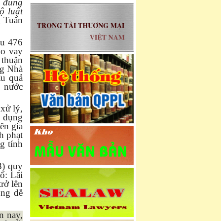
g đúng
ộ luật
g Tuấn
ều 476
ho vay
 thuận
ng Nhà
ậu quả
à nước
xử lý,
i dụng
ên gia
h phạt
g tính
3) quy
ố: Lãi
rở lên
ông dễ
n nay,