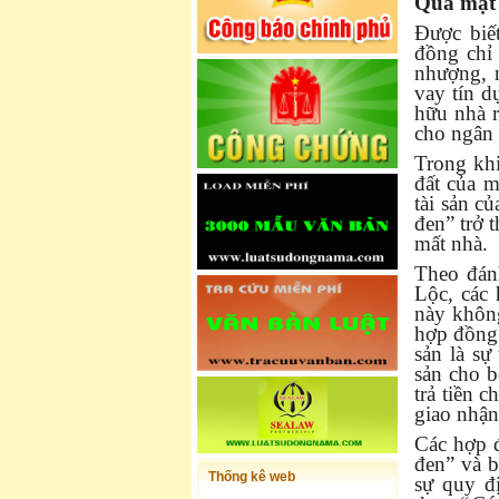
Qua mặt 
Được biế
đồng chỉ 
nhượng, 
vay tín d
hữu nhà r
cho ngân
Trong khi
đất của m
tài sản c
đen” trở 
mất nhà.
Theo đán
Lộc, các
này khôn
hợp đồng 
sản là sự
sản cho b
trả tiền 
giao nhận
Các hợp đ
đen” và b
Thống kê web
sự quy đị