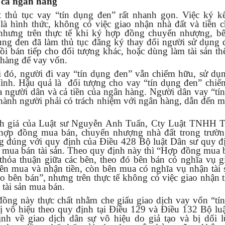
cả ngân hàng
t thủ tục vay “tín dụng đen” rất nhanh gọn. Việc ký k
là hình thức, không có việc giao nhận nhà đất và tiền 
nhưng trên thực tế khi ký hợp đồng chuyển nhượng, b
ụng đen đã làm thủ tục đăng ký thay đổi người sử dụng đ
ồi bán tiếp cho đối tượng khác, hoặc dùng làm tài sản th
 hàng để vay vốn.
 đó, người đi vay “tín dụng đen” vẫn chiếm hữu, sử dụ
ình. Hậu quả là đối tượng cho vay “tín dụng đen” chiế
ủa người dân và cả tiền của ngân hàng. Người dân vay “tí
thành người phải có trách nhiệm với ngân hàng, dẫn đến mấ
h giá của Luật sư Nguyễn Anh Tuấn, Cty Luật TNHH 
 hợp đồng mua bán, chuyển nhượng nhà đất trong trườ
g đúng với quy định của Điều 428 Bộ luật Dân sư quy đ
mua bán tài sản. Theo quy định này thì “Hợp đồng mua b
 thỏa thuận giữa các bên, theo đó bên bán có nghĩa vụ gi
ên mua và nhận tiền, còn bên mua có nghĩa vụ nhận tài 
cho bên bán”, nhưng trên thực tế không có việc giao nhận t
 tài sản mua bán.
ồng này thực chất nhằm che giấu giao dịch vay vốn “tí
ị vô hiệu theo quy định tại Điều 129 và Điều 132 Bộ lu
nh về giao dịch dân sự vô hiệu do giả tạo và bị dối l