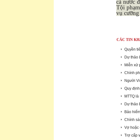
cả nước đ
Tội phạm 
vụ cưỡng 
CÁC TIN KH
Quyền tiế
Dự thảo L
Miễn xử 
Chính ph
Người Việ
Quy định
MTTQ là 
Dự thảo 
Bảo hiểm
Chính sá
Vợ hoặc 
Trợ cấp 