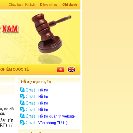
Chào bạn:
Khách
,
Đăng nhập
|
Ghi danh
NGHIỆM QUỐC TẾ
Hỗ trợ trực tuyến
Hỗ trợ
Hỗ trợ
Hỗ trợ
t, do đó
Hỗ trợ
ật.
Hỗ trợ quản trị website
ẫy tín
Văn phòng TƯ Hội
ED tổ