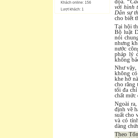
dọa.
“Các
Khách online: 156
với hình 
Lượt khách: 1
Dân sự th
cho biết 
Tại hội t
Bộ luật D
nói chung
nhưng kh
nước công
pháp lý 
không bảo
Như vậy, 
không có 
khe hở nà
cho rằng 
tối đa ch
chất mức 
Ngoài ra,
định về h
suất cho 
và có tín
dàng chứ
Theo Tổn