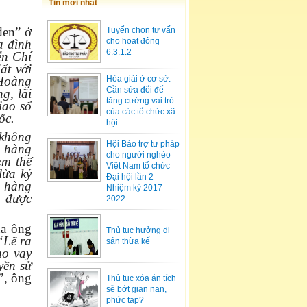
Tin mới nhất
đen” ở
Tuyển chọn tư vấn
cho hoạt động
a đình
6.3.1.2
ễn Chí
ất với
 Hoàng
Hòa giải ở cơ sở:
Cần sửa đổi để
g, lãi
tăng cường vai trò
iao sổ
của các tổ chức xã
gốc.
hội
 không
Hội Bảo trợ tư pháp
n hàng
cho người nghèo
em thế
Việt Nam tổ chức
lừa ký
Đại hội lần 2 -
n hàng
Nhiệm kỳ 2017 -
a được
2022
ủa ông
Thủ tục hưởng di
“Lẽ ra
sản thừa kế
ho vay
yền sử
”
, ông
Thủ tục xóa án tích
sẽ bớt gian nan,
phức tạp?