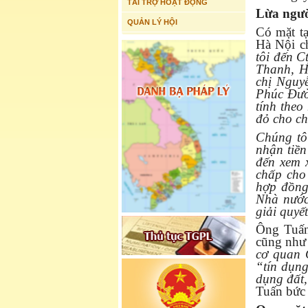
TÀI TRỢ HOẠT ĐỘNG
Lừa ngư
QUẢN LÝ HỘI
Có mặt tạ
Hà Nội c
tôi đến 
Thanh, H
chị Nguy
Phúc Đườ
tính theo
đỏ cho ch
Chúng tôi
nhận tiề
đến xem x
chấp cho 
hợp đồng
Nhà nước
giải quyế
Ông Tuấn
cũng như 
cơ quan 
“tín dụng
dụng đất,
Tuấn bức