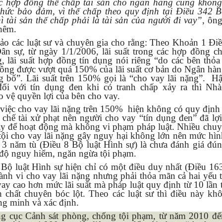
 hợp đồng thế chấp tài sản cho ngân hàng cũng khôn
thức bảo đảm, vì thế chấp theo quy định tại Điều 342 B
ì tài sản thế chấp phải là tài sản của người đi vay”
, ôn
thêm.
hảo các luật sư và chuyên gia cho rằng: Theo Khoản 1 Đi
ân sự, từ ngày 1/1/2006, lãi suất trong các hợp đồng c
, lãi suất hợp đồng tín dụng nói riêng “do các bên thỏa
ông được vượt quá 150% của lãi suất cơ bản do Ngân hà
 bố”. Lãi suất trên 150% gọi là “cho vay lãi nặng”. H
đối với tín dụng đen khi có tranh chấp xảy ra thì Nh
 vệ quyền lợi của bên cho vay.
việc cho vay lãi nặng trên 150% hiện không có quy định 
chế tài xử phạt nên người cho vay “tín dụng đen” đã lợ
y để hoạt động mà không vi phạm pháp luật. Nhiều chuy
tội cho vay lãi nặng gây nguy hại không lớn nên mức hìn
ỉ 3 năm tù (Điều 8 Bộ luật Hình sự) là chưa đánh giá đún
độ nguy hiểm, ngăn ngừa tội phạm.
 Bộ luật Hình sự hiện chỉ có một điều duy nhất (Điều 16
ành vi cho vay lãi nặng nhưng phải thỏa mãn cả hai yếu t
vay cao hơn mức lãi suất mà pháp luật quy định từ 10 lần t
h chất chuyên bóc lột. Theo các luật sư thì điều này kh
ng minh và xác định.
g cục Cảnh sát phòng, chống tội phạm, từ năm 2010 đế