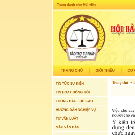
Trang dành cho Hội viên
TRANG CHỦ
GIỚI THIỆU
CƠ 
Trang chủ
>
T
TIN TỨC SỰ KIỆN
TIN HOẠT ĐỘNG HỘI
THÔNG BÁO - BỐ CÁO
HƯỚNG DẪN NGHIỆP VỤ
Việc cho vay
người cho va
TƯ VẤN LUẬT
Ý kiến tr
dụng đen
MẪU VĂN BẢN
chức ngày