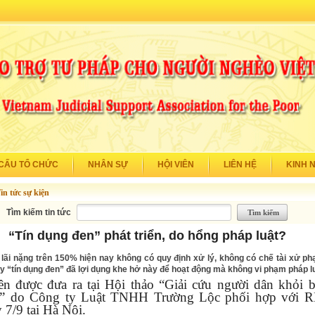
CẤU TỔ CHỨC
NHÂN SỰ
HỘI VIÊN
LIÊN HỆ
KINH 
in tức sự kiện
Tìm kiếm tin tức
“Tín dụng đen” phát triển, do hổng pháp luật?
 lãi nặng trên 150% hiện nay không có quy định xử lý, không có chế tài xử phạ
y “tín dụng đen” đã lợi dụng khe hở này để hoạt động mà không vi phạm pháp lu
ên được đưa ra tại Hội thảo “Giải cứu người dân khỏi b
” do Công ty Luật TNHH Trường Lộc phối hợp với R
 7/9 tại Hà Nội.