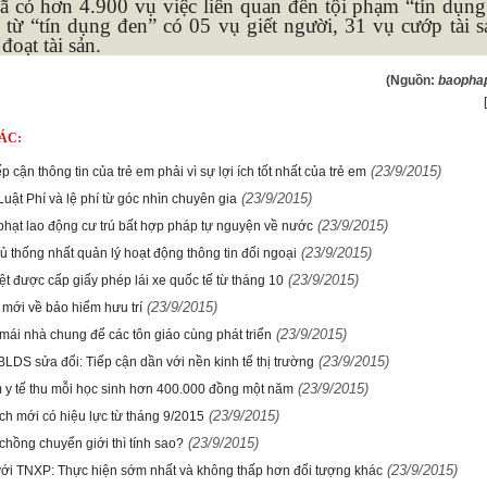
ã có hơn 4.900 vụ việc liên quan đến tội phạm “tín dụng
từ “tín dụng đen” có 05 vụ giết người, 31 vụ cướp tài s
đoạt tài sản.
(Nguồn:
baophap
ÁC:
(23/9/2015)
p cận thông tin của trẻ em phải vì sự lợi ích tốt nhất của trẻ em
(23/9/2015)
uật Phí và lệ phí từ góc nhìn chuyên gia
(23/9/2015)
phạt lao động cư trú bất hợp pháp tự nguyện về nước
(23/9/2015)
ủ thống nhất quản lý hoạt động thông tin đối ngoại
(23/9/2015)
t được cấp giấy phép lái xe quốc tế từ tháng 10
(23/9/2015)
 mới về bảo hiểm hưu trí
(23/9/2015)
mái nhà chung để các tôn giáo cùng phát triển
(23/9/2015)
BLDS sửa đổi: Tiếp cận dần với nền kinh tế thị trường
(23/9/2015)
 y tế thu mỗi học sinh hơn 400.000 đồng một năm
(23/9/2015)
ch mới có hiệu lực từ tháng 9/2015
(23/9/2015)
chồng chuyển giới thì tính sao?
(23/9/2015)
với TNXP: Thực hiện sớm nhất và không thấp hơn đối tượng khác