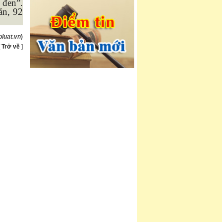
 đen”.
ản, 92
luat.vn
)
[
Trở về
]