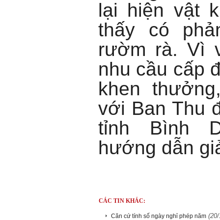
lại hiện vật
thấy có phả
rườm rà. Vì v
nhu cầu cấp đổ
khen thưởng,
với Ban Thu 
tỉnh Bình 
hướng dẫn giả
CÁC TIN KHÁC:
(20/
Căn cứ tính số ngày nghỉ phép năm