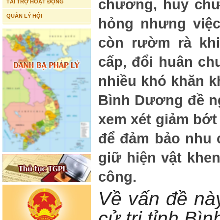
chương, huy chươ
TÀI TRỢ HOẠT ĐỘNG
QUẢN LÝ HỘI
hỏng nhưng việc
còn rườm rà kh
cấp, đổi huân c
nhiều khó khăn kh
Bình Dương đề n
xem xét giảm bớt
để đảm bảo nhu c
giữ hiện vật khe
công.
Về vấn đề này
cử tri tỉnh B