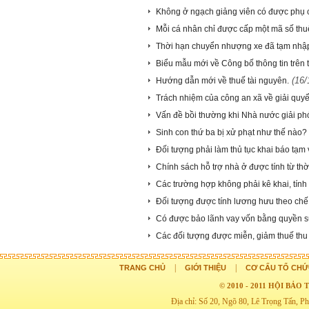
Không ở ngạch giảng viên có được phụ 
Mỗi cá nhân chỉ được cấp một mã số thu
Thời hạn chuyển nhượng xe đã tạm nhậ
Biểu mẫu mới về Công bố thông tin trên 
(16/
Hướng dẫn mới về thuế tài nguyên.
Trách nhiệm của công an xã về giải quyế
Vấn đề bồi thường khi Nhà nước giải p
Sinh con thứ ba bị xử phạt như thế nào?
Đối tượng phải làm thủ tục khai báo tạm
Chính sách hỗ trợ nhà ở được tính từ th
Các trường hợp không phải kê khai, tính n
Đối tượng được tính lương hưu theo ch
Có được bảo lãnh vay vốn bằng quyền s
Các đối tượng được miễn, giảm thuế th
|
|
TRANG CHỦ
GIỚI THIỆU
CƠ CẤU TỔ CHỨ
© 2010 - 2011 HỘI BẢ
Địa chỉ: Số 20, Ngõ 80, Lê Trọng Tấn,