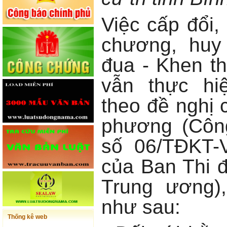
Việc cấp đổi,
chương, huy
đua - Khen t
vẫn thực hi
theo đề nghị 
phương (Côn
số 06/TĐKT-
của Ban Thi 
Trung ương),
như sau:
Thống kê web