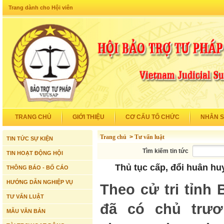
Trang dành cho Hội viên
TRANG CHỦ
GIỚI THIỆU
CƠ CẤU TỔ CHỨC
NHÂN 
Trang chủ
>
Tư vấn luật
TIN TỨC SỰ KIỆN
Tìm kiếm tin tức
TIN HOẠT ĐỘNG HỘI
Thủ tục cấp, đổi huân h
THÔNG BÁO - BỐ CÁO
HƯỚNG DẪN NGHIỆP VỤ
Theo cử tri tỉnh
TƯ VẤN LUẬT
đã có chủ trươ
MẪU VĂN BẢN