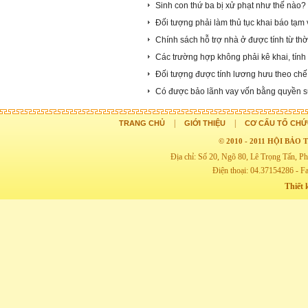
Sinh con thứ ba bị xử phạt như thế nào?
Đối tượng phải làm thủ tục khai báo tạm
Chính sách hỗ trợ nhà ở được tính từ th
Các trường hợp không phải kê khai, tính n
Đối tượng được tính lương hưu theo ch
Có được bảo lãnh vay vốn bằng quyền s
|
|
TRANG CHỦ
GIỚI THIỆU
CƠ CẤU TỔ CHỨ
© 2010 - 2011 HỘI BẢ
Địa chỉ: Số 20, Ngõ 80, Lê Trọng Tấn,
Điện thoại: 04.37154286 - F
Thiết 