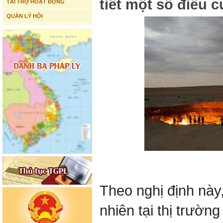
tiết một số điều c
TÀI TRỢ HOẠT ĐỘNG
QUẢN LÝ HỘI
Theo nghị định này,
nhiên tại thị trườn