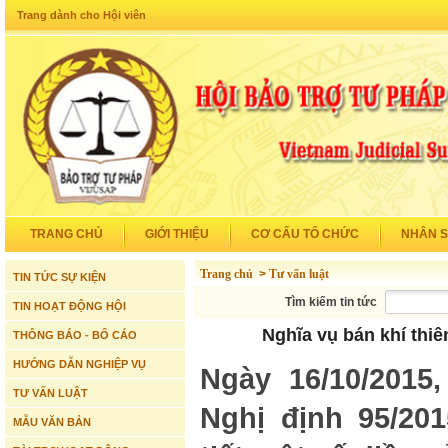
Trang dành cho Hội viên
TRANG CHỦ
GIỚI THIỆU
CƠ CẤU TỔ CHỨC
NHÂN 
Trang chủ
>
Tư vấn luật
TIN TỨC SỰ KIỆN
Tìm kiếm tin tức
TIN HOẠT ĐỘNG HỘI
Nghĩa vụ bán khí thiê
THÔNG BÁO - BỐ CÁO
HƯỚNG DẪN NGHIỆP VỤ
Ngày 16/10/2015
TƯ VẤN LUẬT
Nghị định 95/20
MẪU VĂN BẢN