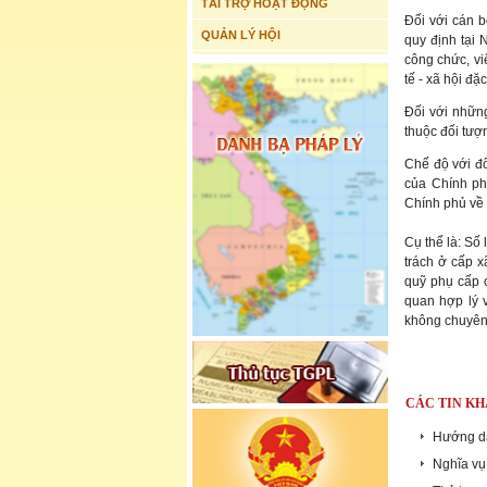
TÀI TRỢ HOẠT ĐỘNG
Đối với cán 
QUẢN LÝ HỘI
quy định tại 
công chức, vi
tế - xã hội đặ
Đối với nhữn
thuộc đối tượ
Chế độ với đố
của Chính ph
Chính phủ về 
Cụ thể là: Số
trách ở cấp 
quỹ phụ cấp 
quan hợp lý 
không chuyên 
CÁC TIN KH
Hướng dẫ
Nghĩa vụ 