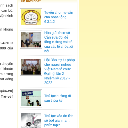
Tin mới nhất
ính sách
 cán bộ,
Tuyển chọn tư vấn
kiện kinh
cho hoạt động
6.3.1.2
ên không
Hòa giải ở cơ sở:
Cần sửa đổi để
tăng cường vai trò
8/4/2013
của các tổ chức xã
2009 của
hội
Hội Bảo trợ tư pháp
g chuyên
cho người nghèo
hí khoán
Việt Nam tổ chức
Đại hội lần 2 -
ảm tương
Nhiệm kỳ 2017 -
oạt động
2022
hphu.vn
)
Thủ tục hưởng di
[
Trở về
]
sản thừa kế
Thủ tục xóa án tích
sẽ bớt gian nan,
phức tạp?