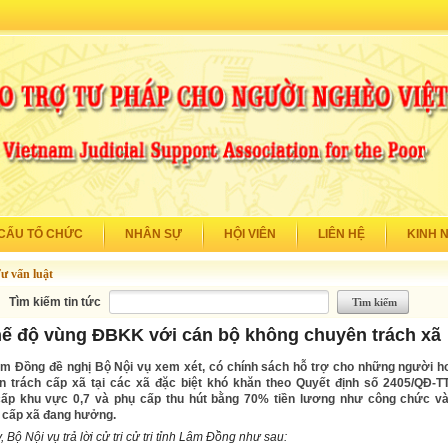
CẤU TỔ CHỨC
NHÂN SỰ
HỘI VIÊN
LIÊN HỆ
KINH 
ư vấn luật
Tìm kiếm tin tức
ế độ vùng ĐBKK với cán bộ không chuyên trách xã
Lâm Đồng đề nghị Bộ Nội vụ xem xét, có chính sách hỗ trợ cho những người h
 trách cấp xã tại các xã đặc biệt khó khăn theo Quyết định số 2405/QĐ-
ấp khu vực 0,7 và phụ cấp thu hút bằng 70% tiền lương như công chức v
 cấp xã đang hưởng.
 Bộ Nội vụ trả lời cử tri cử tri tỉnh Lâm Đồng như sau: